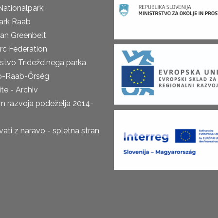
Nationalpark
ark Raab
an Greenbelt
rc Federation
rstvo Trideželnega parka
o-Raab-Őrség
te - Archiv
m razvoja podeželja 2014-
ti z naravo - spletna stran