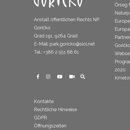
Őrseg 
Naturp
Anstalt öffentlichen Rechts NP
Europe
Goričko
Europa
Grad 191, 9264 Grad
Partne
E-Mail: park.goricko@siol.net
Goričk
Tel.: +386 2 551 88 61
Websei
Progra
2020
Kmetova
Kontakte
Rechtliche Hinweise
GDPR
Öffnungszeiten