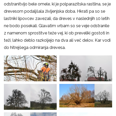
odstranitvijo bele omele, ki je polparazitska rastlina, se je
drevesom podaljšala življenjska doba. Hkrati pa so se
lastniki lipovcev zavezali, da dreves v naslednjih 10 letih
ne bodo posekali. Glavatim vrbam so se veje odstranile
z namenom sprostitve teže vej, ki ob preveliki gostoti in
teži, lahko deblo razkoljejo na dva ali več delov. Kar vodi
do hitrejšega odmiranja drevesa.