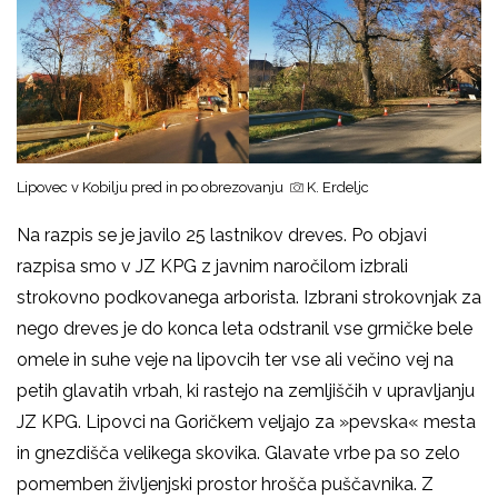
Lipovec v Kobilju pred in po obrezovanju
K. Erdeljc
Na razpis se je javilo 25 lastnikov dreves. Po objavi
razpisa smo v JZ KPG z javnim naročilom izbrali
strokovno podkovanega arborista. Izbrani strokovnjak za
nego dreves je do konca leta odstranil vse grmičke bele
omele in suhe veje na lipovcih ter vse ali večino vej na
petih glavatih vrbah, ki rastejo na zemljiščih v upravljanju
JZ KPG. Lipovci na Goričkem veljajo za »pevska« mesta
in gnezdišča velikega skovika. Glavate vrbe pa so zelo
pomemben življenjski prostor hrošča puščavnika. Z