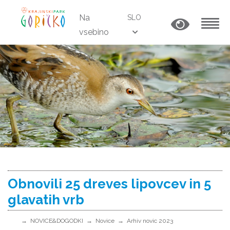
Na
SLO
vsebino
MENU
Obnovili 25 dreves lipovcev in 5
glavatih vrb
NOVICE&DOGODKI
Novice
Arhiv novic 2023