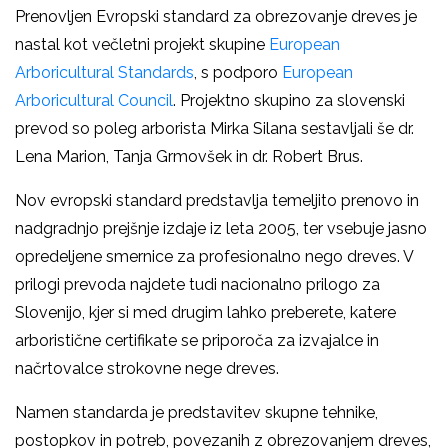
Prenovljen Evropski standard za obrezovanje dreves je
nastal kot večletni projekt skupine
European
Arboricultural Standards
, s podporo
European
Arboricultural Council
. Projektno skupino za slovenski
prevod so poleg arborista Mirka Silana sestavljali še dr.
Lena Marion, Tanja Grmovšek in dr. Robert Brus.
Nov evropski standard predstavlja temeljito prenovo in
nadgradnjo prejšnje izdaje iz leta 2005, ter vsebuje jasno
opredeljene smernice za profesionalno nego dreves. V
prilogi prevoda najdete tudi nacionalno prilogo za
Slovenijo, kjer si med drugim lahko preberete, katere
arboristične certifikate se priporoča za izvajalce in
načrtovalce strokovne nege dreves.
Namen standarda je predstavitev skupne tehnike,
postopkov in potreb, povezanih z obrezovanjem dreves,