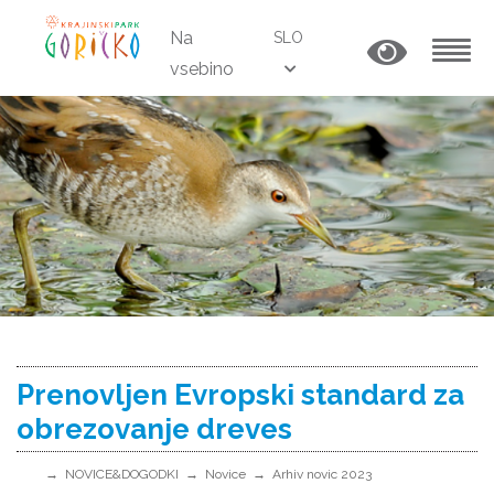
Na
SLO
vsebino
MENU
Prenovljen Evropski standard za
obrezovanje dreves
NOVICE&DOGODKI
Novice
Arhiv novic 2023