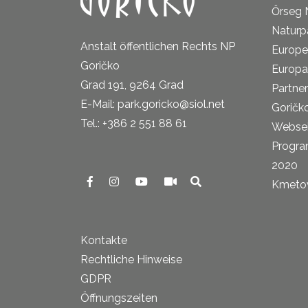
Őrseg 
Naturp
Anstalt öffentlichen Rechts NP
Europe
Goričko
Europa
Grad 191, 9264 Grad
Partne
E-Mail: park.goricko@siol.net
Goričk
Tel.: +386 2 551 88 61
Websei
Progra
2020
Kmetova
Kontakte
Rechtliche Hinweise
GDPR
Öffnungszeiten