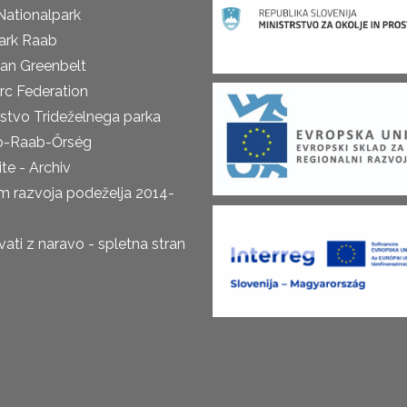
Nationalpark
ark Raab
an Greenbelt
rc Federation
rstvo Trideželnega parka
o-Raab-Őrség
te - Archiv
m razvoja podeželja 2014-
ti z naravo - spletna stran