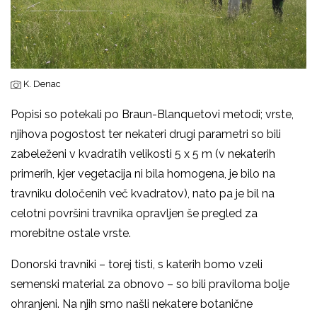
K. Denac
Popisi so potekali po Braun-Blanquetovi metodi; vrste,
njihova pogostost ter nekateri drugi parametri so bili
zabeleženi v kvadratih velikosti 5 x 5 m (v nekaterih
primerih, kjer vegetacija ni bila homogena, je bilo na
travniku določenih več kvadratov), nato pa je bil na
celotni površini travnika opravljen še pregled za
morebitne ostale vrste.
Donorski travniki – torej tisti, s katerih bomo vzeli
semenski material za obnovo – so bili praviloma bolje
ohranjeni. Na njih smo našli nekatere botanične