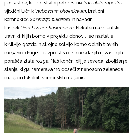
poslastice, kot so skalni petoprstnik
Potentilla rupestris
,
vijolični lučnik
Verbascum phoeniceum
, brstični
kamnokreč
Saxifraga bulbifera
in navadni
klinček
Dianthus carthusianorum
. Nekateri recipientski
travniki, ki jih bomo v projektu obnovili, so nastali s
krčitvijo gozda in strojno setvijo komercialnih travnih
mešanic, drugi se razprostirajo na nekdanjih njivah in jih
porašča zlata rozga. Naš končni cilj je seveda izboljšanje
stanja, ki ga nameravamo doseči z nanosom zelenega
mulča in lokalnih semenskih mešanic.