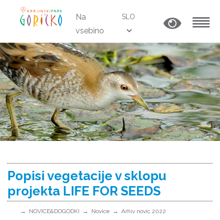
Na
SLO
vsebino
MENU
Popisi vegetacije v sklopu
projekta LIFE FOR SEEDS
NOVICE&DOGODKI
Novice
Arhiv novic 2022