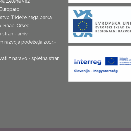
ka Zelena vez
Europarc
rstvo Trideželnega parka
o-Raab-Őrség
 stran - arhiv
m razvoja podeželja 2014-
ti z naravo - spletna stran