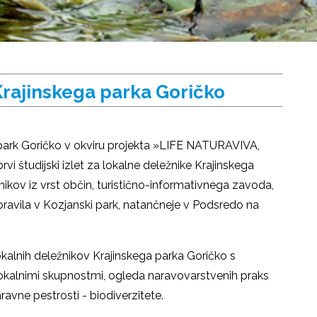
 Krajinskega parka Goričko
i park Goričko v okviru projekta »LIFE NATURAVIVA,
rvi študijski izlet za lokalne deležnike Krajinskega
nikov iz vrst občin, turistično-informativnega zavoda,
pravila v Kozjanski park, natančneje v Podsredo na
okalnih deležnikov Krajinskega parka Goričko s
okalnimi skupnostmi, ogleda naravovarstvenih praks
ravne pestrosti - biodiverzitete.