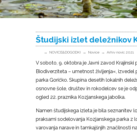
Študijski izlet deležnikov
NOVICE&DOGODKI
Novice
Arhiv novic 2021
V soboto, 9. oktobra je Javni zavod Krajinsk
Biodiverziteta – umetnost življenja«, izvedel p
parka Goričko. Skupina desetih lokalnih delež
osnovne šole, društev in rokodelcev se je od
ogled 22. praznika Kozjanskega jabolka.
Namen študijskega izleta je bila seznanitev l
praksami sodelovanja Kozjanskega parka z l
varovanja narave in tamkajšnjih značilnosti na