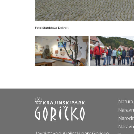
Foto: Stanislava Dešnik
Natura
Naravni
Narodn
Naravn
Javni zavod Krajinski park Goričko