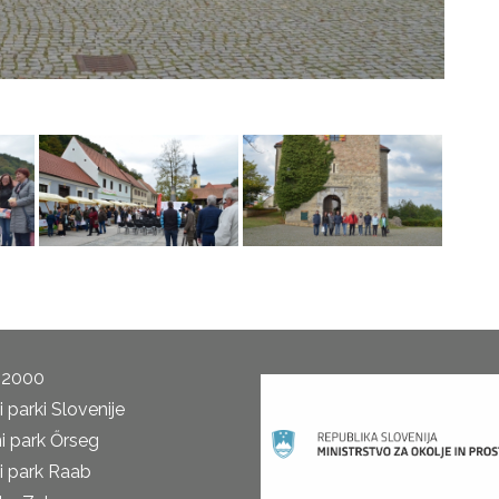
 2000
 parki Slovenije
i park Őrseg
i park Raab