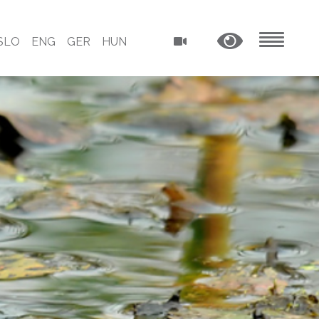
SLO
ENG
GER
HUN
MENU