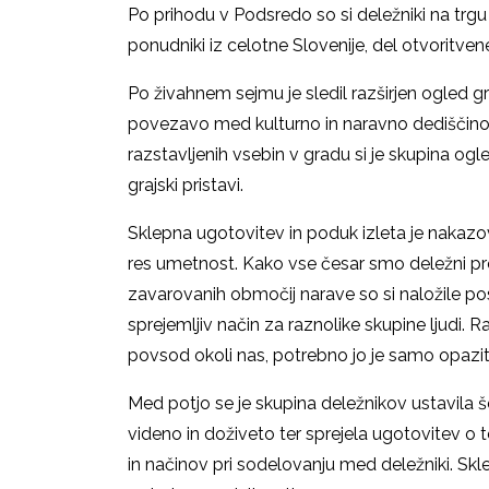
Po prihodu v Podsredo so si deležniki na trgu 
ponudniki iz celotne Slovenije, del otvoritven
Po živahnem sejmu je sledil razširjen ogled g
povezavo med kulturno in naravno dediščino p
razstavljenih vsebin v gradu si je skupina og
grajski pristavi.
Sklepna ugotovitev in poduk izleta je nakazova
res umetnost. Kako vse česar smo deležni pr
zavarovanih območij narave so si naložile po
sprejemljiv način za raznolike skupine ljudi. R
povsod okoli nas, potrebno jo je samo opaziti
Med potjo se je skupina deležnikov ustavila š
videno in doživeto ter sprejela ugotovitev o t
in načinov pri sodelovanju med deležniki. Skl