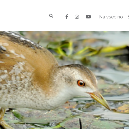
Na vsebino