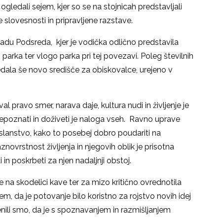
ogledali sejem, kjer so se na stojnicah predstavljali
e slovesnosti in pripravljene razstave.
radu Podsreda, kjer je vodička odlično predstavila
arka ter vlogo parka pri tej povezavi. Poleg številnih
ledala še novo središče za obiskovalce, urejeno v
l pravo smer, narava daje, kultura nudi in življenje je
epoznati in doživeti je naloga vseh. Ravno uprave
slanstvo, kako to posebej dobro poudariti na
aznovrstnost življenja in njegovih oblik je prisotna
 in poskrbeti za njen nadaljnji obstoj.
e na skodelici kave ter za mizo kritično ovrednotila
em, da je potovanje bilo koristno za rojstvo novih idej
enili smo, da je s spoznavanjem in razmišljanjem