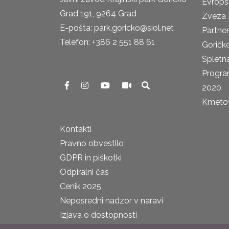
Evrops
Grad 191, 9264 Grad
Zveza 
E-pošta: park.goricko@siol.net
Partne
Telefon: +386 2 551 88 61
Goričk
Spletna
Progra
2020
Kmetova
Kontakti
Pravno obvestilo
GDPR in piškotki
Odpiralni čas
Cenik 2025
Neposredni nadzor v naravi
Izjava o dostopnosti