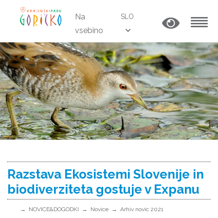
Na
SLO
vsebino
MENU
Razstava Ekosistemi Slovenije in
biodiverziteta gostuje v Expanu
NOVICE&DOGODKI
Novice
Arhiv novic 2021