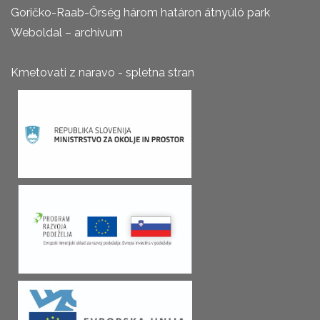
Goričko-Raab-Őrség három határon átnyúló park
Weboldal – archívum
Kmetovati z naravo - spletna stran