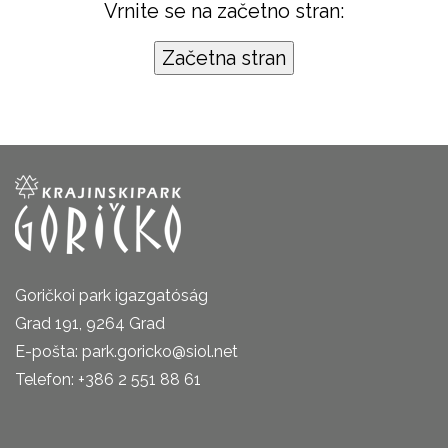
Vrnite se na začetno stran:
Goričkoi park igazgatóság
Grad 191, 9264 Grad
E-pošta: park.goricko@siol.net
Telefon: +386 2 551 88 61