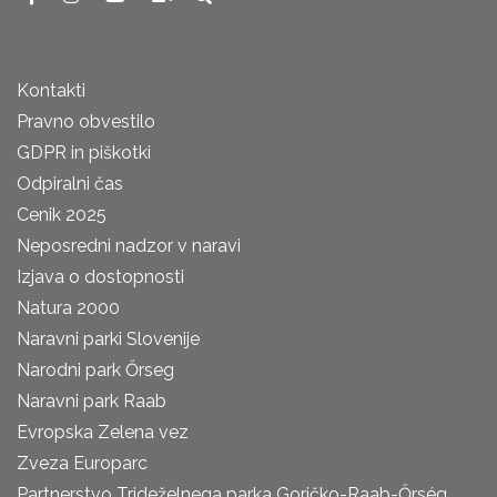
Kontakti
Pravno obvestilo
GDPR in piškotki
Odpiralni čas
Cenik 2025
Neposredni nadzor v naravi
Izjava o dostopnosti
Natura 2000
Naravni parki Slovenije
Narodni park Őrseg
Naravni park Raab
Evropska Zelena vez
Zveza Europarc
Partnerstvo Trideželnega parka Goričko-Raab-Őrség