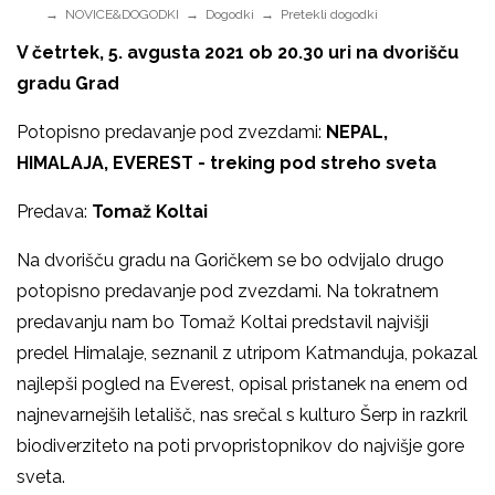
NOVICE&DOGODKI
Dogodki
Pretekli dogodki
V četrtek, 5. avgusta 2021 ob 20.30 uri na dvorišču
gradu Grad
Potopisno predavanje pod zvezdami:
NEPAL,
HIMALAJA, EVEREST - treking pod streho sveta
Predava:
Tomaž Koltai
Na dvorišču gradu na Goričkem se bo odvijalo drugo
potopisno predavanje pod zvezdami. Na tokratnem
predavanju nam bo Tomaž Koltai predstavil najvišji
predel Himalaje, seznanil z utripom Katmanduja, pokazal
najlepši pogled na Everest, opisal pristanek na enem od
najnevarnejših letališč, nas srečal s kulturo Šerp in razkril
biodiverziteto na poti prvopristopnikov do najvišje gore
sveta.