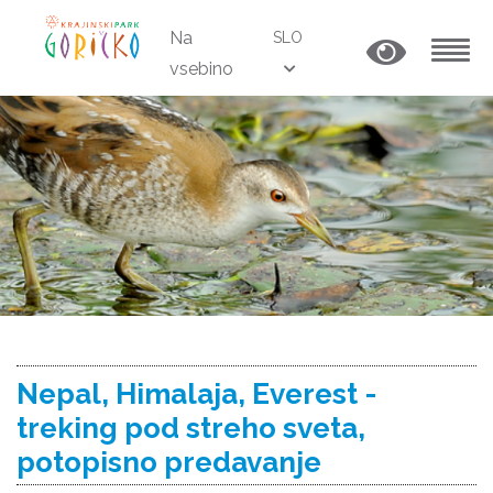
Na
SLO
vsebino
MENU
Nepal, Himalaja, Everest -
treking pod streho sveta,
potopisno predavanje