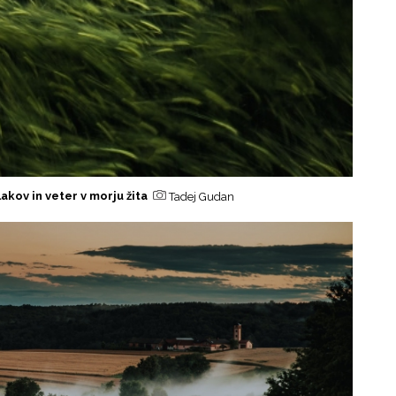
akov in veter v morju žita
Tadej Gudan