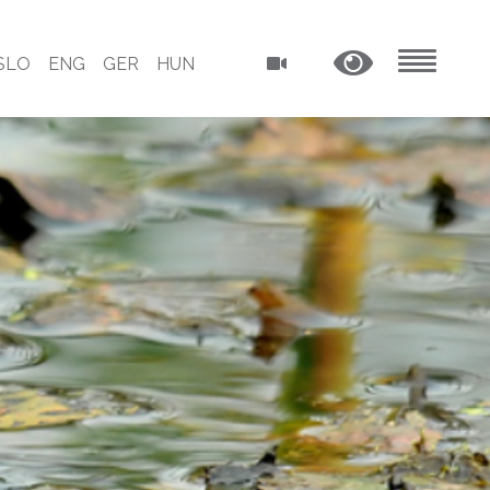
SLO
ENG
GER
HUN
MENU