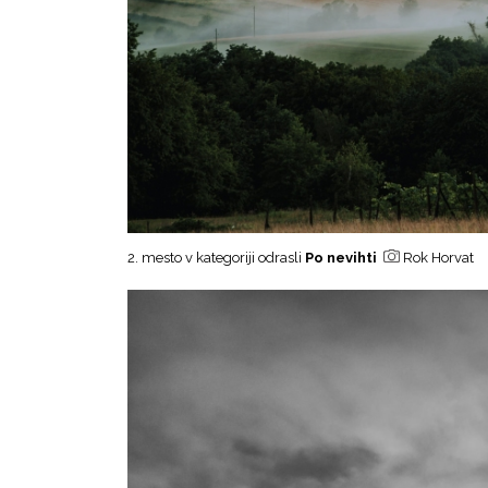
2. mesto v kategoriji odrasli
Po nevihti
Rok Horvat