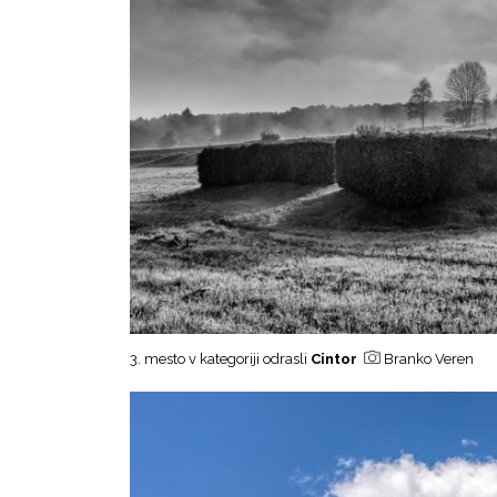
3. mesto v kategoriji odrasli
Cintor
Branko Veren