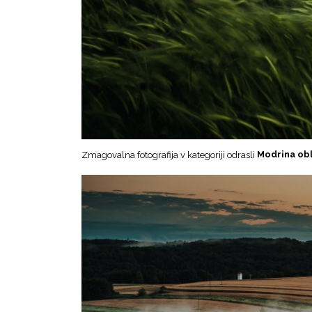
Zmagovalna fotografija v kategoriji odrasli
Modrina obl