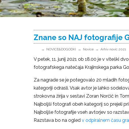
Znane so NAJ fotografije 
NOVICE&DOGODKI
Novice
Arhiv novic 2021
V petek, 11. junij 2021 ob 18.00 je v viteški d
fotografskega natečaja Krajinskega parka G
Za nagrade se je potegovalo 20 mladih fotogr
kategoriji odrasli. Vsak avtor je lahko sodelov
strokovna žirija v sestavi Zoran Norčič in Tom
Najboljši fotografi obeh kategorij so prejeli p
Najboljše fotografije vseh avtorjev so razst
Razstava bo na ogled
v odpiralnem času gr