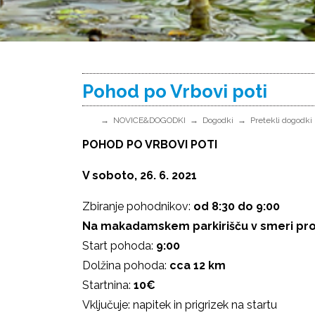
Pohod po Vrbovi poti
NOVICE&DOGODKI
Dogodki
Pretekli dogodki
POHOD PO VRBOVI POTI
V soboto, 26. 6. 2021
Zbiranje pohodnikov:
od 8:30 do 9:00
Na makadamskem parkirišču v smeri proti
Start pohoda:
9:00
Dolžina pohoda:
cca 12 km
Startnina:
10€
Vključuje: napitek in prigrizek na startu