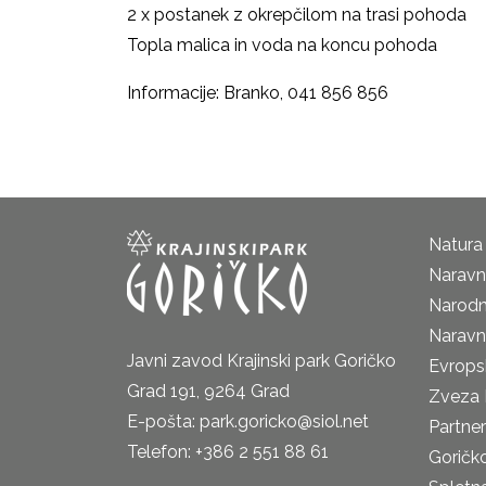
2 x postanek z okrepčilom na trasi pohoda
Topla malica in voda na koncu pohoda
Informacije: Branko, 041 856 856
Natura
Naravni
Narodn
Naravn
Javni zavod Krajinski park Goričko
Evrops
Grad 191, 9264 Grad
Zveza 
E-pošta: park.goricko@siol.net
Partne
Telefon: +386 2 551 88 61
Goričk