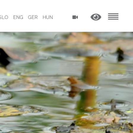
SLO
ENG
GER
HUN
MENU