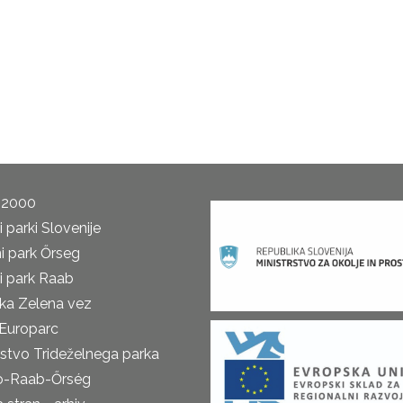
 2000
 parki Slovenije
i park Őrseg
i park Raab
ka Zelena vez
Europarc
rstvo Trideželnega parka
o-Raab-Őrség