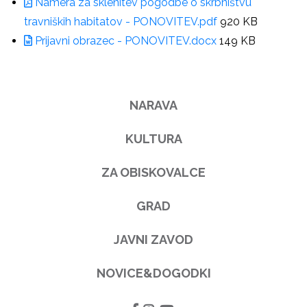
Namera za sklenitev pogodbe o skrbništvu
travniških habitatov - PONOVITEV.pdf
920 KB
Prijavni obrazec - PONOVITEV.docx
149 KB
NARAVA
KULTURA
ZA OBISKOVALCE
GRAD
JAVNI ZAVOD
NOVICE&DOGODKI