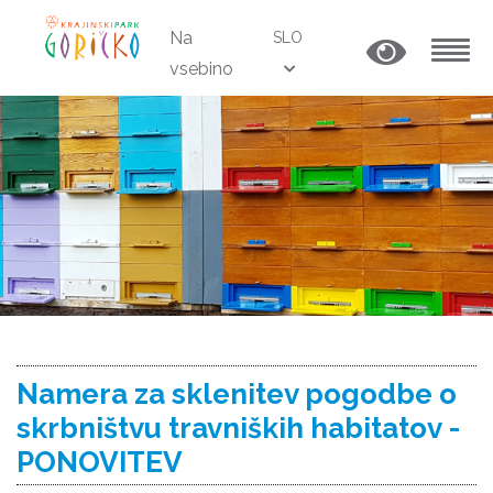
Na
SLO
vsebino
MENU
Namera za sklenitev pogodbe o
skrbništvu travniških habitatov -
PONOVITEV