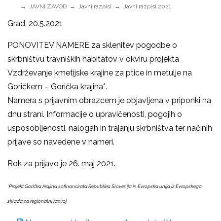
JAVNI ZAVOD
Javni razpisi
Javni razpisi 2021
Grad, 20.5.2021
PONOVITEV NAMERE za sklenitev pogodbe o
skrbništvu travniških habitatov v okviru projekta
Vzdrževanje kmetijske krajine za ptice in metulje na
Goričkem – Gorička krajina*.
Namera s prijavnim obrazcem je objavljena v priponki na
dnu strani. Informacije o upravičenosti, pogojih o
usposobljenosti, nalogah in trajanju skrbništva ter načinih
prijave so navedene v nameri.
Rok za prijavo je 26
. maj 2021.
*
Projekt Gorička krajina sofinancirata Republika Slovenija in Evropska unija iz Evropskega
sklada za regionalni razvoj.