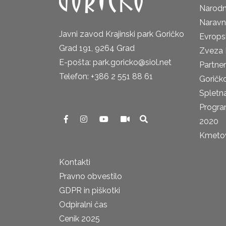
Narodn
Naravn
Javni zavod Krajinski park Goričko
Evrops
Grad 191, 9264 Grad
Zveza 
E-pošta: park.goricko@siol.net
Partne
Telefon: +386 2 551 88 61
Goričk
Spletna
Progra
2020
Kmetova
Kontakti
Pravno obvestilo
GDPR in piškotki
Odpiralni čas
Cenik 2025