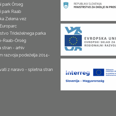
i park Őrseg
i park Raab
ka Zelena vez
Europarc
rstvo Trideželnega parka
o-Raab-Őrség
 stran - arhiv
m razvoja podeželja 2014-
ti z naravo - spletna stran