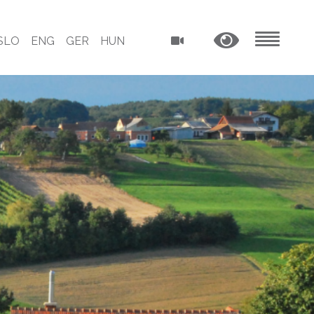
SLO
ENG
GER
HUN
MENU