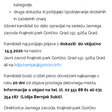
kategorije,
druga dokazila, ki potrjujejo izpolnjevanje dodatnih
in zaželenih znanj.
Izbrani kandidat bo delo opravljal na sedežu Javnega
zavoda Krajinski park Goričko, Grad 191, 9264 Grad.
Kandidati naj pošljejo prijave z
dokazili do vključno
15.5.2020
na naslov:
Javni zavod Krajinski park Goričko, Grad 191, 9264 Grad
ali na
lidija.bernjak@goricko.info
Kandidati bodo o izbiri pisno obveščeni najkasneje v
roku
20 dni
od objave prostega delovnega mesta.
Informacije o objavi na tel. št. 02 551 88 61 ali 031
354 187 (Lidija Bernjak Sukič)
Direktorica Javnega zavoda, Krajinski park Goričko