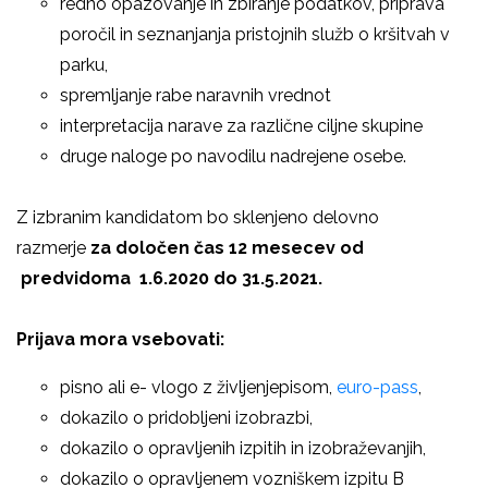
redno opazovanje in zbiranje podatkov, priprava
poročil in seznanjanja pristojnih služb o kršitvah v
parku,
spremljanje rabe naravnih vrednot
interpretacija narave za različne ciljne skupine
druge naloge po navodilu nadrejene osebe.
Z izbranim kandidatom bo sklenjeno delovno
razmerje
za določen čas 12 mesecev od
predvidoma 1.6.2020 do 31.5.2021.
Prijava mora vsebovati:
pisno ali e- vlogo z življenjepisom,
euro-pass
,
dokazilo o pridobljeni izobrazbi,
dokazilo o opravljenih izpitih in izobraževanjih,
dokazilo o opravljenem vozniškem izpitu B