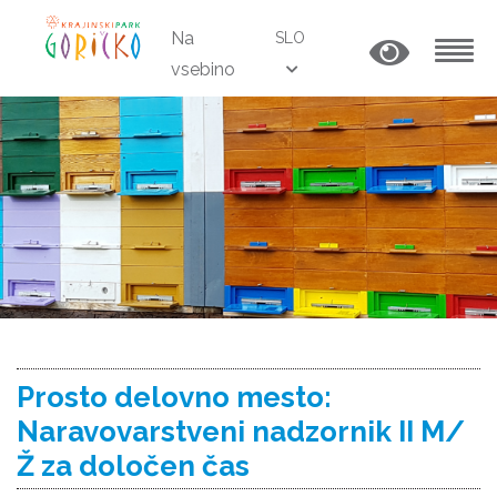
Na
SLO
vsebino
MENU
Prosto delovno mesto:
Naravovarstveni nadzornik II M/
Ž za določen čas