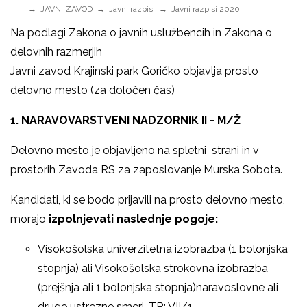
JAVNI ZAVOD
Javni razpisi
Javni razpisi 2020
Na podlagi Zakona o javnih uslužbencih in Zakona o
delovnih razmerjih
Javni zavod Krajinski park Goričko objavlja prosto
delovno mesto (za določen čas)
1. NARAVOVARSTVENI NADZORNIK II - M/Ž
Delovno mesto je objavljeno na spletni strani in v
prostorih Zavoda RS za zaposlovanje Murska Sobota.
Kandidati, ki se bodo prijavili na prosto delovno mesto,
morajo
izpolnjevati naslednje pogoje:
Visokošolska univerzitetna izobrazba (1 bolonjska
stopnja) ali Visokošolska strokovna izobrazba
(prejšnja ali 1 bolonjska stopnja)naravoslovne ali
druge ustrezne smeri, TR: VII/1