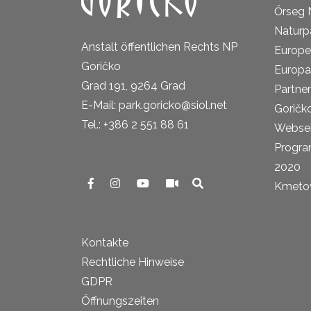
Őrseg 
Naturp
Anstalt öffentlichen Rechts NP
Europe
Goričko
Europa
Grad 191, 9264 Grad
Partne
E-Mail: park.goricko@siol.net
Goričk
Tel.: +386 2 551 88 61
Websei
Progra
2020
Kmetova
Kontakte
Rechtliche Hinweise
GDPR
Öffnungszeiten