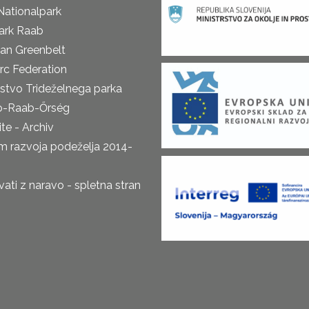
Nationalpark
ark Raab
an Greenbelt
rc Federation
rstvo Trideželnega parka
o-Raab-Őrség
te - Archiv
m razvoja podeželja 2014-
ti z naravo - spletna stran