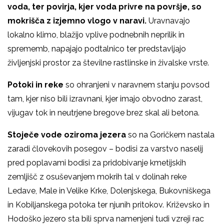
voda, ter povirja, kjer voda privre na površje, so
mokrišča z izjemno vlogo v naravi.
Uravnavajo
lokalno klimo, blažijo vplive podnebnih neprilik in
sprememb, napajajo podtalnico ter predstavljajo
življenjski prostor za številne rastlinske in živalske vrste.
Potoki in reke
so ohranjeni v naravnem stanju povsod
tam, kjer niso bili izravnani, kjer imajo obvodno zarast,
vijugav tok in neutrjene bregove brez skal ali betona.
Stoječe vode oziroma jezera
so na Goričkem nastala
zaradi človekovih posegov – bodisi za varstvo naselij
pred poplavami bodisi za pridobivanje kmetijskih
zemljišč z osuševanjem mokrih tal v dolinah reke
Ledave, Male in Velike Krke, Dolenjskega, Bukovniškega
in Kobiljanskega potoka ter njunih pritokov. Križevsko in
Hodoško jezero sta bili sprva namenjeni tudi vzreji rac