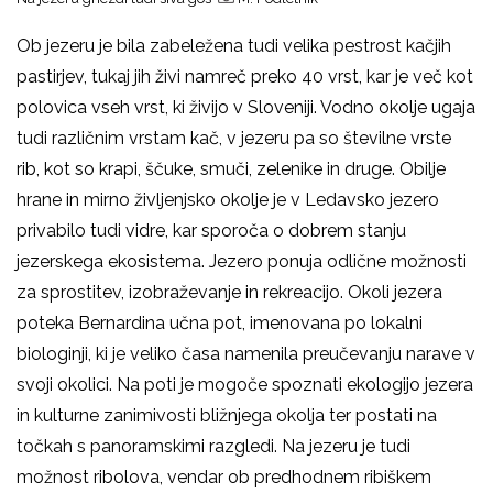
Ob jezeru je bila zabeležena tudi velika pestrost kačjih
pastirjev, tukaj jih živi namreč preko 40 vrst, kar je več kot
polovica vseh vrst, ki živijo v Sloveniji. Vodno okolje ugaja
tudi različnim vrstam kač, v jezeru pa so številne vrste
rib, kot so krapi, ščuke, smuči, zelenike in druge. Obilje
hrane in mirno življenjsko okolje je v Ledavsko jezero
privabilo tudi vidre, kar sporoča o dobrem stanju
jezerskega ekosistema. Jezero ponuja odlične možnosti
za sprostitev, izobraževanje in rekreacijo. Okoli jezera
poteka Bernardina učna pot, imenovana po lokalni
biologinji, ki je veliko časa namenila preučevanju narave v
svoji okolici. Na poti je mogoče spoznati ekologijo jezera
in kulturne zanimivosti bližnjega okolja ter postati na
točkah s panoramskimi razgledi. Na jezeru je tudi
možnost ribolova, vendar ob predhodnem ribiškem