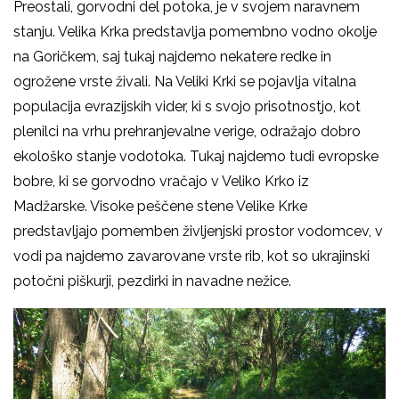
Preostali, gorvodni del potoka, je v svojem naravnem
stanju. Velika Krka predstavlja pomembno vodno okolje
na Goričkem, saj tukaj najdemo nekatere redke in
ogrožene vrste živali. Na Veliki Krki se pojavlja vitalna
populacija evrazijskih vider, ki s svojo prisotnostjo, kot
plenilci na vrhu prehranjevalne verige, odražajo dobro
ekološko stanje vodotoka. Tukaj najdemo tudi evropske
bobre, ki se gorvodno vračajo v Veliko Krko iz
Madžarske. Visoke peščene stene Velike Krke
predstavljajo pomemben življenjski prostor vodomcev, v
vodi pa najdemo zavarovane vrste rib, kot so ukrajinski
potočni piškurji, pezdirki in navadne nežice.