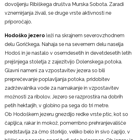
dovoljenju Ribiškega društva Murska Sobota. Zaradi
vznemirjanja živali, se druge vrste aktivnosti ne
priporočajo.
Hodoško jezero
leži na skrajnem severovzhodnem
delu Goričkega. Nahaja se na severnem delu naselja
Hodoš in je nastalo v osemdesetih in devetdesetih letih
prejšnjega stoletja z zajezitvijo Dolenskega potoka.
Glavni nameni za vzpostavitev jezera so bili
preprečevanje poplavljanja potoka, pridobitev
zadrževalnika vode za namakanje in vzpostavitev
možnosti za ribolov. Jezero se razprostira na dobrih
petih hektarjih, v globino pa sega do tri metre.
Ob Hodoškem jezeru gnezdijo redke vrste ptic, kot so
čapljica, rakar in mokož, pomembno prehranjevališče
predstavlja za črno štorkljo, veliko belo in sivo čapljo, v