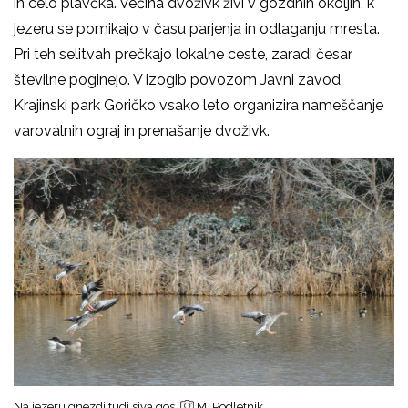
in celo plavčka. Večina dvoživk živi v gozdnih okoljih, k
jezeru se pomikajo v času parjenja in odlaganju mresta.
Pri teh selitvah prečkajo lokalne ceste, zaradi česar
številne poginejo. V izogib povozom Javni zavod
Krajinski park Goričko vsako leto organizira nameščanje
varovalnih ograj in prenašanje dvoživk.
Na jezeru gnezdi tudi siva gos
M. Podletnik