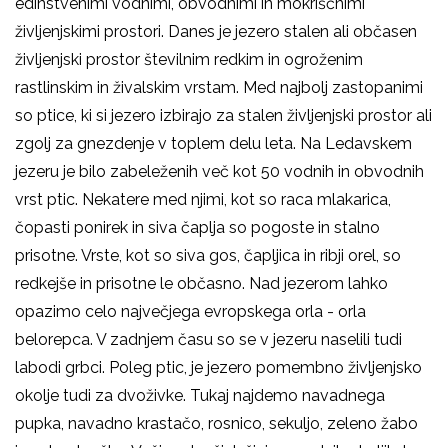
edinstvenimi vodnimi, obvodnimi in mokriščnimi
življenjskimi prostori. Danes je jezero stalen ali občasen
življenjski prostor številnim redkim in ogroženim
rastlinskim in živalskim vrstam. Med najbolj zastopanimi
so ptice, ki si jezero izbirajo za stalen življenjski prostor ali
zgolj za gnezdenje v toplem delu leta. Na Ledavskem
jezeru je bilo zabeleženih več kot 50 vodnih in obvodnih
vrst ptic. Nekatere med njimi, kot so raca mlakarica,
čopasti ponirek in siva čaplja so pogoste in stalno
prisotne. Vrste, kot so siva gos, čapljica in ribji orel, so
redkejše in prisotne le občasno. Nad jezerom lahko
opazimo celo največjega evropskega orla - orla
belorepca. V zadnjem času so se v jezeru naselili tudi
labodi grbci. Poleg ptic, je jezero pomembno življenjsko
okolje tudi za dvoživke. Tukaj najdemo navadnega
pupka, navadno krastačo, rosnico, sekuljo, zeleno žabo