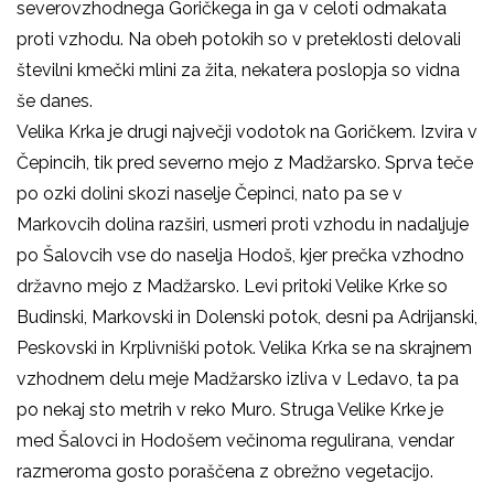
severovzhodnega Goričkega in ga v celoti odmakata
proti vzhodu. Na obeh potokih so v preteklosti delovali
številni kmečki mlini za žita, nekatera poslopja so vidna
še danes.
Velika Krka je drugi največji vodotok na Goričkem. Izvira v
Čepincih, tik pred severno mejo z Madžarsko. Sprva teče
po ozki dolini skozi naselje Čepinci, nato pa se v
Markovcih dolina razširi, usmeri proti vzhodu in nadaljuje
po Šalovcih vse do naselja Hodoš, kjer prečka vzhodno
državno mejo z Madžarsko. Levi pritoki Velike Krke so
Budinski, Markovski in Dolenski potok, desni pa Adrijanski,
Peskovski in Krplivniški potok. Velika Krka se na skrajnem
vzhodnem delu meje Madžarsko izliva v Ledavo, ta pa
po nekaj sto metrih v reko Muro. Struga Velike Krke je
med Šalovci in Hodošem večinoma regulirana, vendar
razmeroma gosto poraščena z obrežno vegetacijo.