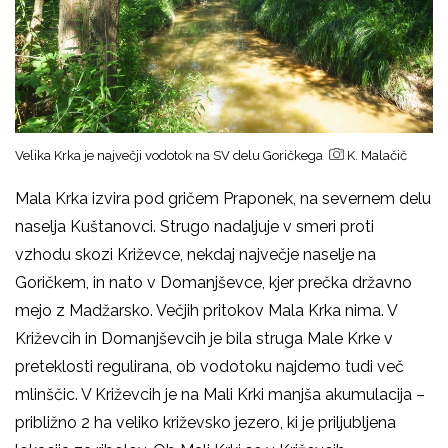
Velika Krka je največji vodotok na SV delu Goričkega
K. Malačič
Mala Krka izvira pod gričem Praponek, na severnem delu
naselja Kuštanovci. Strugo nadaljuje v smeri proti
vzhodu skozi Križevce, nekdaj največje naselje na
Goričkem, in nato v Domanjševce, kjer prečka državno
mejo z Madžarsko. Večjih pritokov Mala Krka nima. V
Križevcih in Domanjševcih je bila struga Male Krke v
preteklosti regulirana, ob vodotoku najdemo tudi več
mlinščic. V Križevcih je na Mali Krki manjša akumulacija –
približno 2 ha veliko križevsko jezero, ki je priljubljena