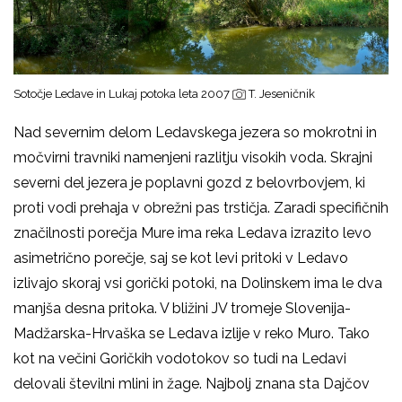
Sotočje Ledave in Lukaj potoka leta 2007
T. Jeseničnik
Nad severnim delom Ledavskega jezera so mokrotni in
močvirni travniki namenjeni razlitju visokih voda. Skrajni
severni del jezera je poplavni gozd z belovrbovjem, ki
proti vodi prehaja v obrežni pas trstičja. Zaradi specifičnih
značilnosti porečja Mure ima reka Ledava izrazito levo
asimetrično porečje, saj se kot levi pritoki v Ledavo
izlivajo skoraj vsi gorički potoki, na Dolinskem ima le dva
manjša desna pritoka. V bližini JV tromeje Slovenija-
Madžarska-Hrvaška se Ledava izlije v reko Muro. Tako
kot na večini Goričkih vodotokov so tudi na Ledavi
delovali številni mlini in žage. Najbolj znana sta Dajčov