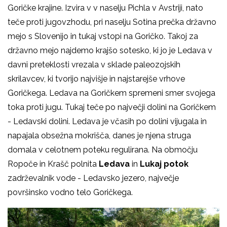
Goričke krajine. Izvira v v naselju Pichla v Avstriji, nato
teče proti jugovzhodu, pri naselju Sotina prečka državno
mejo s Slovenijo in tukaj vstopi na Goričko. Takoj za
državno mejo najdemo krajšo sotesko, ki jo je Ledava v
davni preteklosti vrezala v sklade paleozojskih
skrilavcev, ki tvorijo najvišje in najstarejše vrhove
Goričkega. Ledava na Goričkem spremeni smer svojega
toka proti jugu. Tukaj teče po največji dolini na Goričkem
- Ledavski dolini. Ledava je včasih po dolini vijugala in
napajala obsežna mokrišča, danes je njena struga
domala v celotnem poteku regulirana. Na območju
Ropoče in Krašč polnita
Ledava
in
Lukaj potok
zadrževalnik vode - Ledavsko jezero, največje
površinsko vodno telo Goričkega.