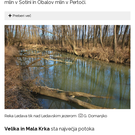
mlin v Sotini in Obalov mlin v Pertoči.
Preberi več
Reka Ledava tik nad Ledavskim jezerom
G. Domanjko
Velika in Mala Krka
sta največja potoka