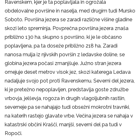
Ravenskem, kjer je ta poplavljala in ogrožala
obdelovalne površine in naselja, med drugim tudi Mursko
Soboto. Površina jezera se zaradi različne višine gladine
skozi leto spreminja. Povprečna površina jezera znaša
približno 130 ha, skupno s površino, ki je le občasno
poplavljena, pa ta doseže približno 218 ha. Zaradi
nanosa mulja iz njivskih površin z ledavske doline, se
globina jezera počasi zmanjšuje. Južno stran jezera
omejuje deset metrov visok jez, skozi katerega Ledava
nadaljuje svojo pot proti Ravenskemu. Severni del jezera,
ki je pretežno nepoplavljen, predstavlja goste združbe
vrbovja, jelševja, rogoza in drugih vlagoljubnih rastlin,
severneje pa se nahajajo tudi obsežni mokrotni travniki,
na katerih rastejo glavate vrbe. Večina jezera se nahaja v
katastrski občini Krašči, manjši, severni del pa tudi v
Ropoči.