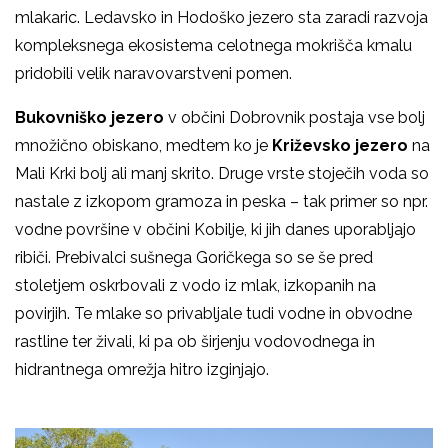
mlakaric. Ledavsko in Hodoško jezero sta zaradi razvoja
kompleksnega ekosistema celotnega mokrišča kmalu
pridobili velik naravovarstveni pomen.
Bukovniško jezero
v občini Dobrovnik postaja vse bolj
množično obiskano, medtem ko je
Križevsko jezero
na
Mali Krki bolj ali manj skrito. Druge vrste stoječih voda so
nastale z izkopom gramoza in peska – tak primer so npr.
vodne površine v občini Kobilje, ki jih danes uporabljajo
ribiči. Prebivalci sušnega Goričkega so se še pred
stoletjem oskrbovali z vodo iz mlak, izkopanih na
povirjih. Te mlake so privabljale tudi vodne in obvodne
rastline ter živali, ki pa ob širjenju vodovodnega in
hidrantnega omrežja hitro izginjajo.