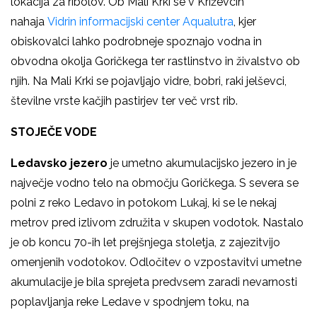
lokacija za ribolov. Ob Mali Krki se v Križevcih
nahaja
Vidrin informacijski center Aqualutra
, kjer
obiskovalci lahko podrobneje spoznajo vodna in
obvodna okolja Goričkega ter rastlinstvo in živalstvo ob
njih. Na Mali Krki se pojavljajo vidre, bobri, raki jelševci,
številne vrste kačjih pastirjev ter več vrst rib.
STOJEČE VODE
Ledavsko jezero
je umetno akumulacijsko jezero in je
največje vodno telo na območju Goričkega. S severa se
polni z reko Ledavo in potokom Lukaj, ki se le nekaj
metrov pred izlivom združita v skupen vodotok. Nastalo
je ob koncu 70-ih let prejšnjega stoletja, z zajezitvijo
omenjenih vodotokov. Odločitev o vzpostavitvi umetne
akumulacije je bila sprejeta predvsem zaradi nevarnosti
poplavljanja reke Ledave v spodnjem toku, na