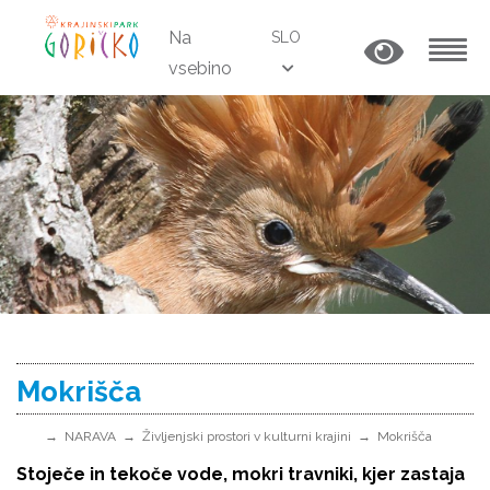
Na
SLO
vsebino
MENU
Mokrišča
NARAVA
Življenjski prostori v kulturni krajini
Mokrišča
Stoječe in tekoče vode, mokri travniki, kjer zastaja