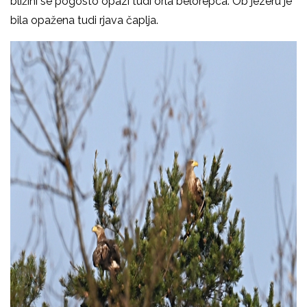
bližini se pogosto opazi tudi orla belorepca. Ob jezeru je
bila opažena tudi rjava čaplja.