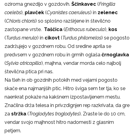
oziroma gnezdijo v gozdovih.
Ščinkavec
(
Fringilla
coelebs
),
plavček
(
Cyanistes caeruleu
s) in
zelenec
(
Chloris chloris
) so splošno razširjene in številčno
zastopane vrste.
Taščica
(
Erithacus rubecula
),
kos
(
Turdus merula
) in
cikovt
(
Turdus philomelos
) se pogosto
zadržujejo v gozdnem robu. Od sredine aprila se
predvsem v gozdnem robu in grmih oglaša
črnoglavka
(
Sylvia atricapilla
), majhna, vendar morda celo najbolj
številčna ptica pri nas.
Na tleh in ob gozdnih potokih med vejami pogosto
skače ena najmanjših ptic. Hitro šviga sem ter tja, ko se
naenkrat pokaže na kakšnem izpostavljenem mestu.
Značilna drža telesa in privzdignjen rep razkrivata, da gre
za
stržka
(
Troglodytes troglodytes
). Zraste le do 10 cm,
vendar svojo majhnost hitro nadomesti z glasnim
petjem.