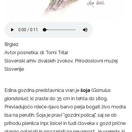
Brglez
Avtor posnetka: dr. Tomi Trilar
Slovenski arhiv živalskih zvokov, Prirodoslovni muzej
Slovenije
Edina gozdna predstavnica vran je
šoja
(
Garrulus
glandarius
), ki zraste do 35 cm in tehta do 180g.
Prevladujočo rdeče-rjavo barvo perja bogati živo modra
lisa na perutih. Šoja je pravi "gozdni policaj", saj se ob
prihodu plenilca (npr. lisice) in tudi človeka v gozd prične
glasno oglašati in opozarjati na nevarnost. Je vsejeda, ki