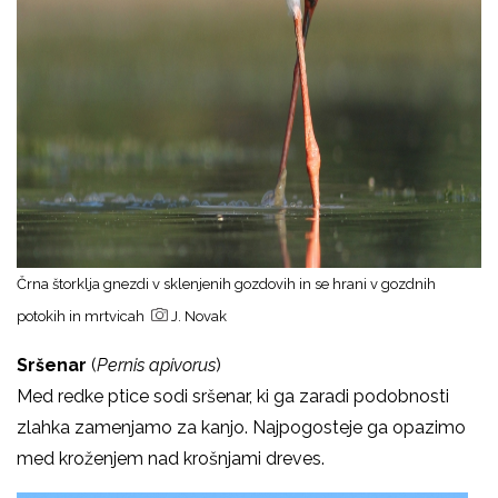
Črna štorklja gnezdi v sklenjenih gozdovih in se hrani v gozdnih
potokih in mrtvicah
J. Novak
Sršenar
(
Pernis apivorus
)
Med redke ptice sodi sršenar, ki ga zaradi podobnosti
zlahka zamenjamo za kanjo. Najpogosteje ga opazimo
med kroženjem nad krošnjami dreves.