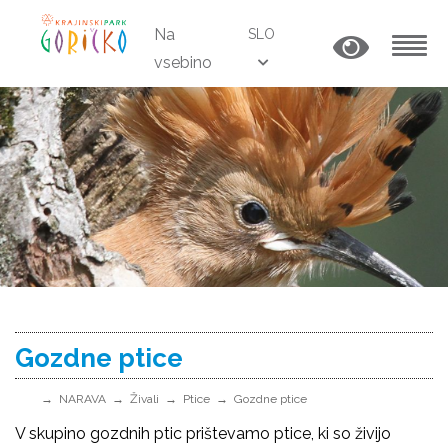
Na
SLO
vsebino
MENU
Gozdne ptice
NARAVA
Živali
Ptice
Gozdne ptice
V skupino gozdnih ptic prištevamo ptice, ki so živijo