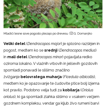
Mladiči lesne sove pogosto plezajo po drevesu
G. Domanjko
Veliki detel
(
Dendrocopos major
) je splošno razširjen in
pogost, medtem ko se
srednji
(
Dendrocopos medius
)
in
mali detel
(
Dendrocopos minor
) pojavljata redko
oziroma lokalno. V vlažnih vrbovih in jelševih gozdovih
spomladi ponavadi le slišimo značilno
žvižganje
belovratega muharja
(
Ficedula albicollis
),
medtem ko je opazovanje te čudovite ptice bolj izjema
kot pravilo. Podobno velja tudi za
kobilarja
(
Oriolus
oriolus
), ki ga spomladi zlahka slišimo v vsakem večjem
gozdnem kompleksu, vendar ga kljub živo rumeni barvi