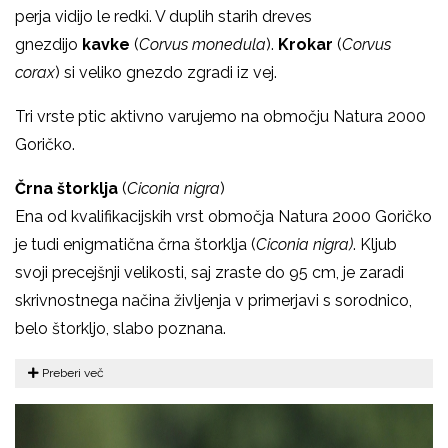
perja vidijo le redki. V duplih starih dreves
gnezdijo
kavke
(
Corvus monedula
).
Krokar
(
Corvus
corax
) si veliko gnezdo zgradi iz vej.
Tri vrste ptic aktivno varujemo na območju Natura 2000
Goričko.
Črna štorklja
(
Ciconia nigra
)
Ena od kvalifikacijskih vrst območja Natura 2000 Goričko
je tudi enigmatična črna štorklja (
Ciconia nigra)
. Kljub
svoji precejšnji velikosti, saj zraste do 95 cm, je zaradi
skrivnostnega načina življenja v primerjavi s sorodnico,
belo štorkljo, slabo poznana.
Preberi več