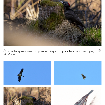
Črno žolno prepoznamo po rdeči kapici in popolnoma črnem perju
A. Voda