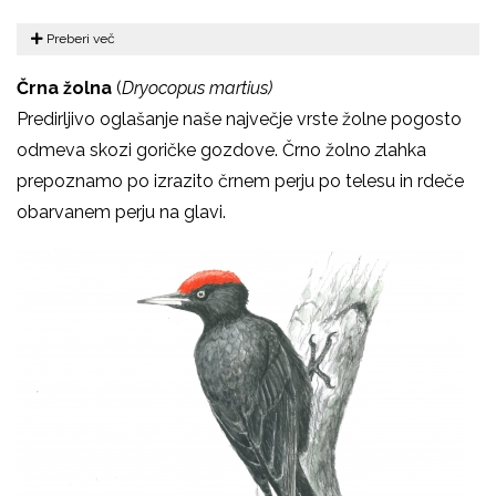
Preberi več
Črna žolna
(
Dryocopus martius)
Predirljivo oglašanje naše največje vrste žolne pogosto
odmeva skozi goričke gozdove. Črno žolno
z
lahka
prepoznamo po izrazito črnem perju po telesu in rdeče
obarvanem perju na glavi.