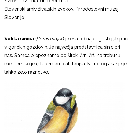
Avtor posnetka: dr. Tomi Trilar
Slovenski arhiv živalskih zvokov, Prirodoslovni muzej
Slovenije
Velika sinica
(
Parus major
) je ena od najpogostejših ptic
v goričkih gozdovih. Je največja predstavnica sinic pri
nas. Samca prepoznamo po široki črni črti na trebuhu,
medtem ko je črta pri samicah tanjša. Njeno oglašanje je
lahko zelo raznoliko.