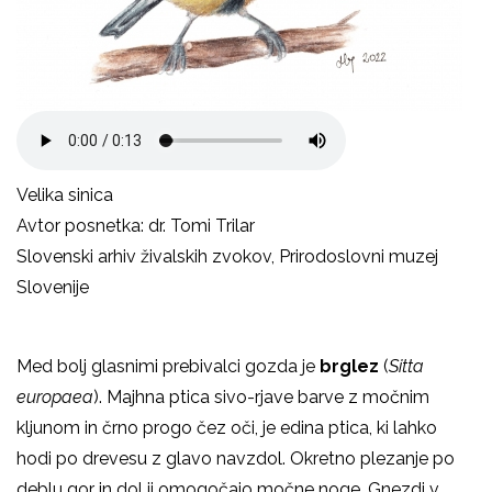
Velika sinica
Avtor posnetka: dr. Tomi Trilar
Slovenski arhiv živalskih zvokov, Prirodoslovni muzej
Slovenije
Med bolj glasnimi prebivalci gozda je
brglez
(
Sitta
europaea
). Majhna ptica sivo-rjave barve z močnim
kljunom in črno progo čez oči, je edina ptica, ki lahko
hodi po drevesu z glavo navzdol. Okretno plezanje po
deblu gor in dol ji omogočajo močne noge. Gnezdi v