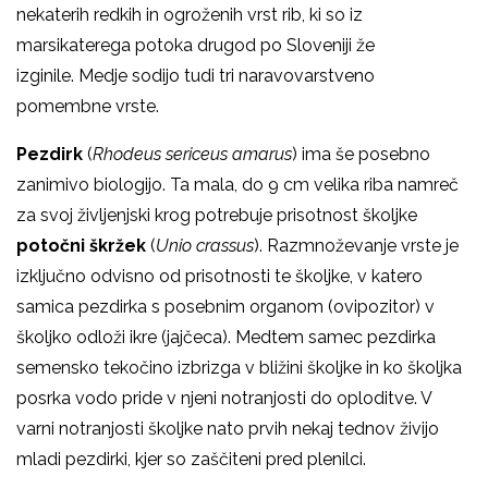
nekaterih redkih in ogroženih vrst rib, ki so iz
marsikaterega potoka drugod po Sloveniji že
izginile. Medje sodijo tudi tri naravovarstveno
pomembne vrste.
Pezdirk
(
Rhodeus sericeus amarus
) ima še posebno
zanimivo biologijo. Ta mala, do 9 cm velika riba namreč
za svoj življenjski krog potrebuje prisotnost školjke
potočni škržek
(
Unio crassus
). Razmnoževanje vrste je
izključno odvisno od prisotnosti te školjke, v katero
samica pezdirka s posebnim organom (ovipozitor) v
školjko odloži ikre (jajčeca). Medtem samec pezdirka
semensko tekočino izbrizga v bližini školjke in ko školjka
posrka vodo pride v njeni notranjosti do oploditve. V
varni notranjosti školjke nato prvih nekaj tednov živijo
mladi pezdirki, kjer so zaščiteni pred plenilci.