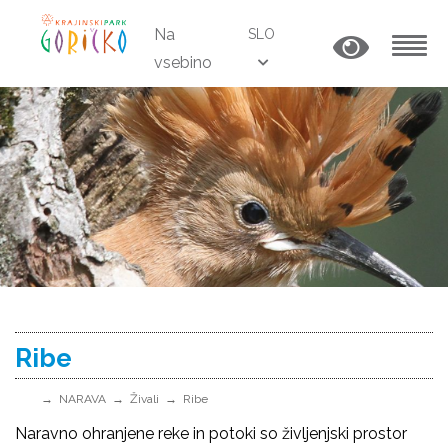
Na
SLO
vsebino
MENU
Ribe
NARAVA
Živali
Ribe
Naravno ohranjene reke in potoki so življenjski prostor