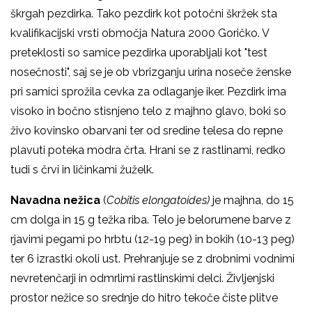
škrgah pezdirka. Tako pezdirk kot potočni škržek sta
kvalifikacijski vrsti območja Natura 2000 Goričko. V
preteklosti so samice pezdirka uporabljali kot "test
nosečnosti", saj se je ob vbrizganju urina noseče ženske
pri samici sprožila cevka za odlaganje iker. Pezdirk ima
visoko in bočno stisnjeno telo z majhno glavo, boki so
živo kovinsko obarvani ter od sredine telesa do repne
plavuti poteka modra črta. Hrani se z rastlinami, redko
tudi s črvi in ličinkami žuželk.
Navadna nežica
(
Cobitis elongatoides)
je majhna, do 15
cm dolga in 15 g težka riba. Telo je belorumene barve z
rjavimi pegami po hrbtu (12-19 peg) in bokih (10-13 peg)
ter 6 izrastki okoli ust. Prehranjuje se z drobnimi vodnimi
nevretenčarji in odmrlimi rastlinskimi delci. Življenjski
prostor nežice so srednje do hitro tekoče čiste plitve