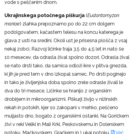
vode s peščenim dnom.
Ukrajinskega potočnega piškurja
(
Eudontomyzon
mariae
) zlahka prepoznamo po do 22 cm dolgem
podolgovatem, kačastem telesu na koncu katerega je
glava z usti na sredini. Okoli ust je prisesna plošča z vsaj
nekaj zobci. Razvoj ličinke traja 3,5 do 4,5 let in nato še
10 mesecev, da odrasla žival spolno dozori. Odrasla žival
se nato drsti tako, da samica odloži ikre v plitva gnezda,
ki jih je pred tem v dno izkopal samec. Po drsti poginejo
in tako je življenjska doba spolno zrele odrasle živali le
dva do tri mesece. Ličinke se hranijo z organskim
drobirjem in mikroorganizmi. Piškurji živijo v nižinskih
rekah in potokih, kjer so zakopani v mehko, peščeno
muljasto dno, bogato z organskimi ostanki. Na Goričkem
živi v reki Veliki in Mali Krki, Peskovskemu in Dolenskem
potoku, Mačkovskem, Gračkem in Lukaj potoku.
Več