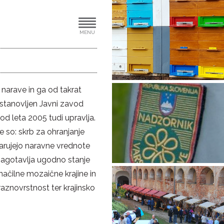
MENU
narave in ga od takrat
 ustanovljen Javni zavod
od leta 2005 tudi upravlja.
e so: skrb za ohranjanje
varujejo naravne vrednote
 zagotavlja ugodno stanje
značilne mozaične krajine in
raznovrstnost ter krajinsko