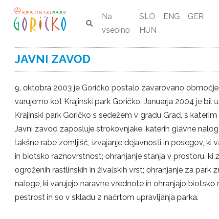
Na
SLO
ENG
GER
vsebino
HUN
JAVNI ZAVOD
9. oktobra 2003 je Goričko postalo zavarovano območje 
varujemo kot Krajinski park Goričko. Januarja 2004 je bil
Krajinski park Goričko s sedežem v gradu Grad, s katerim 
Javni zavod zaposluje strokovnjake, katerih glavne nalog
takšne rabe zemljišč, izvajanje dejavnosti in posegov, ki 
in biotsko raznovrstnost; ohranjanje stanja v prostoru, ki
ogroženih rastlinskih in živalskih vrst; ohranjanje za park 
naloge, ki varujejo naravne vrednote in ohranjajo biotsko 
pestrost in so v skladu z načrtom upravljanja parka.