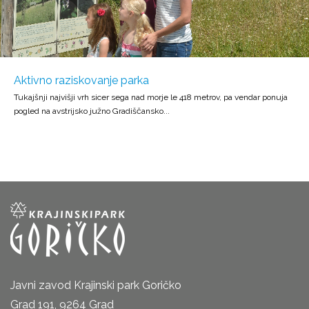
Aktivno raziskovanje parka
Tukajšnji najvišji vrh sicer sega nad morje le 418 metrov, pa vendar ponuja
pogled na avstrijsko južno Gradiščansko...
Javni zavod Krajinski park Goričko
Grad 191, 9264 Grad