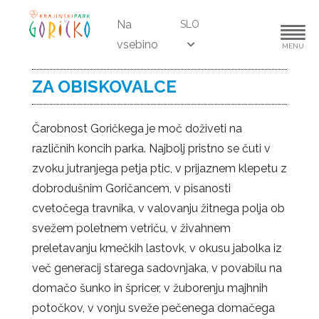
Na
SLO
vsebino
MENU
ZA OBISKOVALCE
Čarobnost Goričkega je moč doživeti na
različnih koncih parka. Najbolj pristno se čuti v
zvoku jutranjega petja ptic, v prijaznem klepetu z
dobrodušnim Goričancem, v pisanosti
cvetočega travnika, v valovanju žitnega polja ob
svežem poletnem vetriču, v živahnem
preletavanju kmečkih lastovk, v okusu jabolka iz
več generacij starega sadovnjaka, v povabilu na
domačo šunko in špricer, v žuborenju majhnih
potočkov, v vonju sveže pečenega domačega