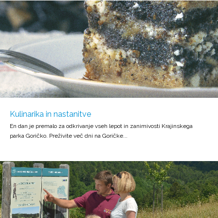
Kulinarika in nastanitve
En dan je premalo za odkrivanje vseh lepot in zanimivosti Krajinskega
parka Goričko. Preživite več dni na Goričke...