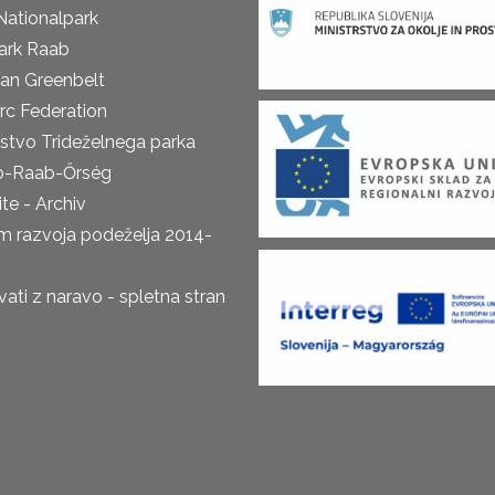
Nationalpark
ark Raab
an Greenbelt
rc Federation
rstvo Trideželnega parka
o-Raab-Őrség
te - Archiv
m razvoja podeželja 2014-
ti z naravo - spletna stran