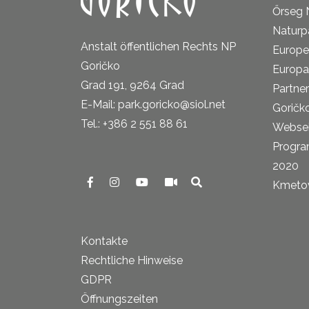
Őrseg 
Naturp
Anstalt öffentlichen Rechts NP
Europe
Goričko
Europa
Grad 191, 9264 Grad
Partne
E-Mail: park.goricko@siol.net
Goričk
Tel.: +386 2 551 88 61
Websei
Progra
2020
Kmetova
Kontakte
Rechtliche Hinweise
GDPR
Öffnungszeiten