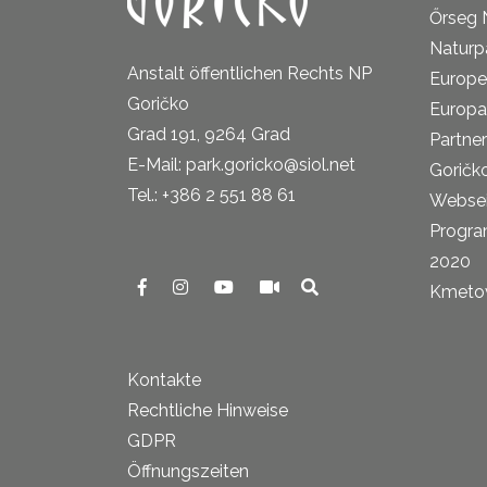
Őrseg 
Naturp
Anstalt öffentlichen Rechts NP
Europe
Goričko
Europa
Grad 191, 9264 Grad
Partne
E-Mail: park.goricko@siol.net
Goričk
Tel.: +386 2 551 88 61
Websei
Progra
2020
Kmetova
Kontakte
Rechtliche Hinweise
GDPR
Öffnungszeiten