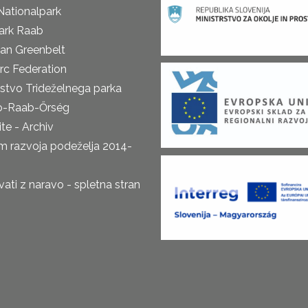
Nationalpark
ark Raab
an Greenbelt
rc Federation
rstvo Trideželnega parka
o-Raab-Őrség
te - Archiv
m razvoja podeželja 2014-
ti z naravo - spletna stran