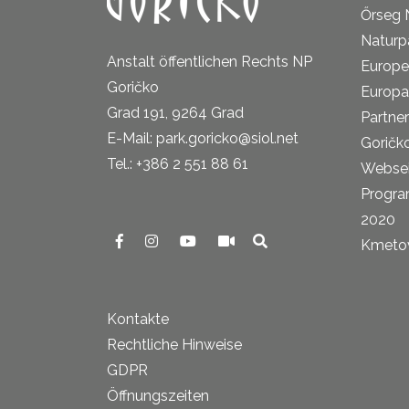
Őrseg 
Naturp
Anstalt öffentlichen Rechts NP
Europe
Goričko
Europa
Grad 191, 9264 Grad
Partne
E-Mail: park.goricko@siol.net
Goričk
Tel.: +386 2 551 88 61
Websei
Progra
2020
Kmetova
Kontakte
Rechtliche Hinweise
GDPR
Öffnungszeiten