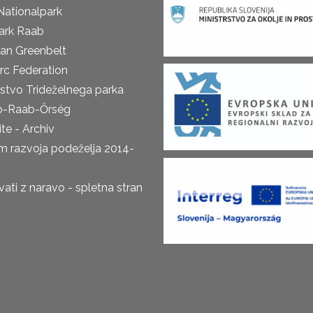
Nationalpark
ark Raab
an Greenbelt
rc Federation
rstvo Trideželnega parka
o-Raab-Őrség
te - Archiv
m razvoja podeželja 2014-
ti z naravo - spletna stran