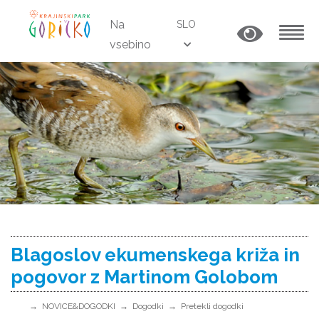
Na
SLO
vsebino
MENU
Blagoslov ekumenskega križa in
pogovor z Martinom Golobom
NOVICE&DOGODKI
Dogodki
Pretekli dogodki