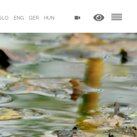
SLO
ENG
GER
HUN
MENU