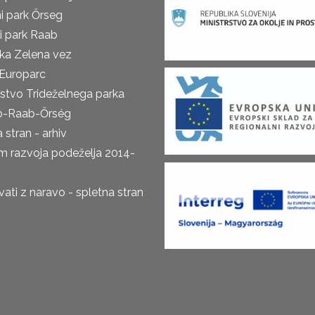
i park Őrseg
i park Raab
ka Zelena vez
Europarc
rstvo Trideželnega parka
o-Raab-Őrség
 stran - arhiv
m razvoja podeželja 2014-
ti z naravo - spletna stran