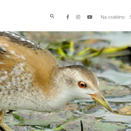
Na vsebino