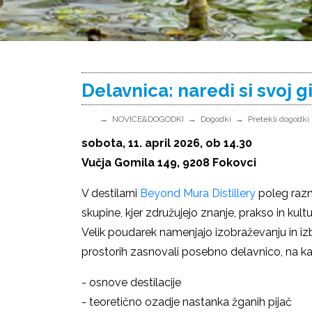
Delavnica: naredi si svoj g
NOVICE&DOGODKI
Dogodki
Pretekli dogodki
sobota, 11. april 2026, ob 14.30
Vučja Gomila 149, 9208 Fokovci
V destilarni
Beyond Mura Distillery
poleg razn
skupine, kjer združujejo z
nanje, prakso in kul
Velik poudarek namenjajo izobraževanju in izbo
prostorih zasnovali posebno delavnico, na ka
- osnove destilacije
- teoretično ozadje nastanka žganih pijač