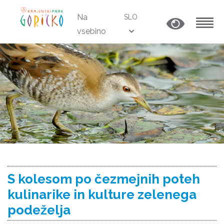
Na
SLO
vsebino
MENU
S kolesom po čezmejnih poteh
kulinarike in kulture zelenega
podeželja