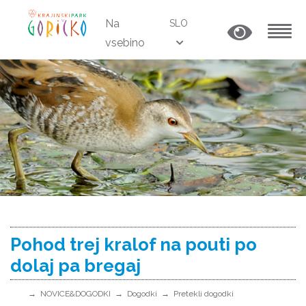
Na
SLO
vsebino
MENU
Pohod trej kralof na pouti po
dolaj pa bregaj
NOVICE&DOGODKI
Dogodki
Pretekli dogodki