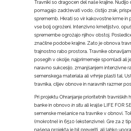
Travniki so dragocen del naše krajine. Nudijo d
pomagajo zadrževati vodo, čistijo zrak, prisp
sprememb. Hkrati so vir kakovostne krme in p
vse bolj ogroženi. Intenzivno kmetijstvo, op
spremembe ogrožajo njihov obstoj. Posledice
značilne podobe krajine. Zato je obnova travn
trajnostno rabo prostora. Travnike obnavljamo,
posegih v okolje, najprimerneje spomladi ali 
naravno sukcesijo, zmanjšanjem intenzivne r
semenskega materiala ali vrhnje plasti tal. U
travnika, ciljev obnove in naravnih razmer
Pri projektu Ohranjanje prioritetnih travniških
banke in obnovo
in situ
ali krajše LIFE FOR S
semenske mešanice na travnike v obnovi. Tokr
(mokrotne) in 6510 (ekstenzivne). Gre za 2 tip
našega projekta je bil preveriti, ali lahko up