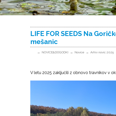
LIFE FOR SEEDS Na Goričk
mešanic
NOVICE&DOGODKI
Novice
Arhiv novic 2025
V letu 2025 zaključili z obnovo travnikov v ok