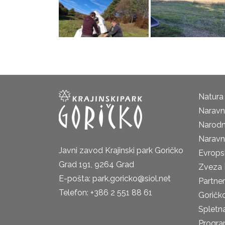
Natura
Naravni
Narodn
Naravn
Javni zavod Krajinski park Goričko
Evrops
Grad 191, 9264 Grad
Zveza 
E-pošta: park.goricko@siol.net
Partne
Telefon: +386 2 551 88 61
Goričk
Spletna
Progra