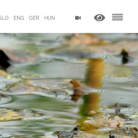
SLO
ENG
GER
HUN
MENU