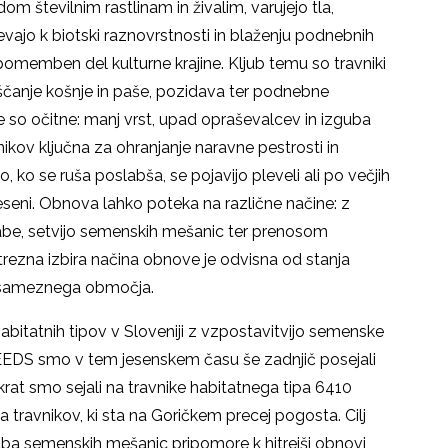
om številnim rastlinam in živalim, varujejo tla,
evajo k biotski raznovrstnosti in blaženju podnebnih
omemben del kulturne krajine. Kljub temu so travniki
uščanje košnje in paše, pozidava ter podnebne
 so očitne: manj vrst, upad opraševalcev in izguba
ikov ključna za ohranjanje naravne pestrosti in
 ko se ruša poslabša, se pojavijo pleveli ali po večjih
jeseni. Obnova lahko poteka na različne načine: z
abe, setvijo semenskih mešanic ter prenosom
strezna izbira načina obnove je odvisna od stanja
 posameznega območja.
 habitatnih tipov v Sloveniji z vzpostavitvijo semenske
EEDS smo v tem jesenskem času še zadnjič posejali
at smo sejali na travnike habitatnega tipa 6410
a travnikov, ki sta na Goričkem precej pogosta. Cilj
oraba semenskih mešanic pripomore k hitrejši obnovi