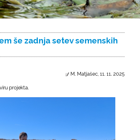
em še zadnja setev semenskih
M. Matjašec, 11. 11. 2025
viru projekta.