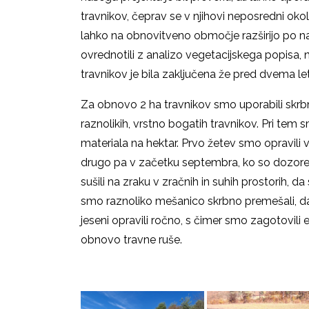
travnikov, čeprav se v njihovi neposredni okol
lahko na obnovitveno območje razširijo po na
ovrednotili z analizo vegetacijskega popisa
travnikov je bila zaključena že pred dvema l
Za obnovo 2 ha travnikov smo uporabili skr
raznolikih, vrstno bogatih travnikov. Pri te
materiala na hektar. Prvo žetev smo opravili 
drugo pa v začetku septembra, ko so dozore
sušili na zraku v zračnih in suhih prostorih, d
smo raznoliko mešanico skrbno premešali, 
jeseni opravili ročno, s čimer smo zagotovil
obnovo travne ruše.