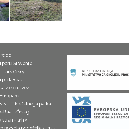
 2000
 parki Slovenije
i park Őrseg
i park Raab
ka Zelena vez
Europarc
rstvo Trideželnega parka
o-Raab-Őrség
 stran - arhiv
m razvoja podeželja 2014-