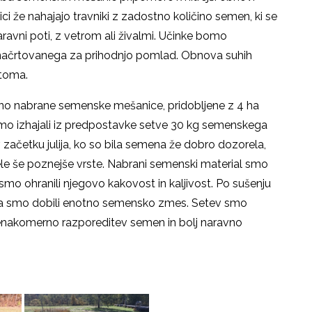
ici že nahajajo travniki z zadostno količino semen, ki se
ravni poti, z vetrom ali živalmi. Učinke bomo
, načrtovanega za prihodnjo pomlad. Obnova suhih
etoma.
bno nabrane semenske mešanice, pridobljene z 4 ha
m smo izhajali iz predpostavke setve 30 kg semenskega
v začetku julija, ko so bila semena že dobro dozorela,
le še poznejše vrste. Nabrani semenski material smo
a smo ohranili njegovo kakovost in kaljivost. Po sušenju
da smo dobili enotno semensko zmes. Setev smo
i enakomerno razporeditev semen in bolj naravno