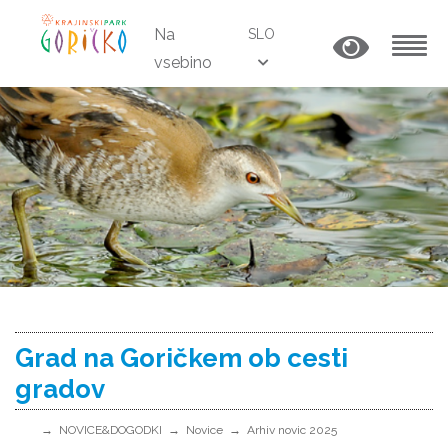
Na
SLO
vsebino
MENU
Grad na Goričkem ob cesti
gradov
NOVICE&DOGODKI
Novice
Arhiv novic 2025