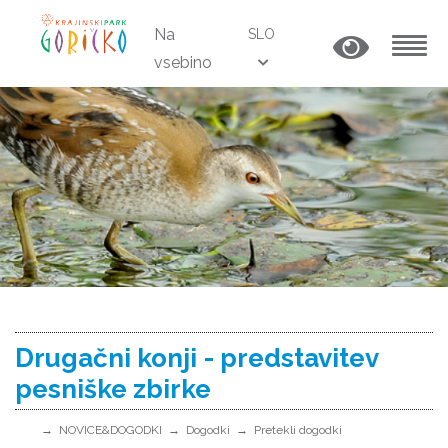
Na
SLO
vsebino
MENU
Drugačni konji - predstavitev
pesniške zbirke
NOVICE&DOGODKI
Dogodki
Pretekli dogodki