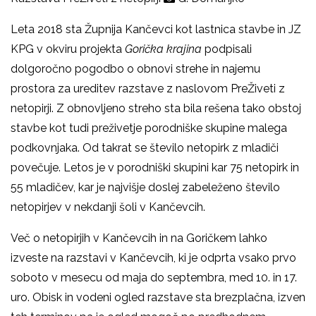
Leta 2018 sta Župnija Kančevci kot lastnica stavbe in JZ
KPG v okviru projekta
Gorička krajina
podpisali
dolgoročno pogodbo o obnovi strehe in najemu
prostora za ureditev razstave z naslovom PreŽiveti z
netopirji. Z obnovljeno streho sta bila rešena tako obstoj
stavbe kot tudi preživetje porodniške skupine malega
podkovnjaka. Od takrat se število netopirk z mladiči
povečuje. Letos je v porodniški skupini kar 75 netopirk in
55 mladičev, kar je najvišje doslej zabeleženo število
netopirjev v nekdanji šoli v Kančevcih.
Več o netopirjih v Kančevcih in na Goričkem lahko
izveste na razstavi v Kančevcih, ki je odprta vsako prvo
soboto v mesecu od maja do septembra, med 10. in 17.
uro. Obisk in vodeni ogled razstave sta brezplačna, izven