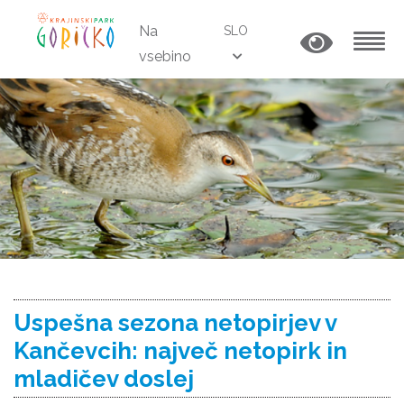
Na
SLO
vsebino
MENU
Uspešna sezona netopirjev v
Kančevcih: največ netopirk in
mladičev doslej