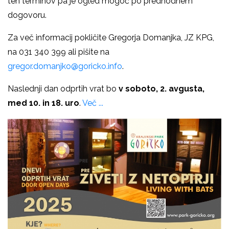
teh terminov pa je ogled mogoč po predhodnem
dogovoru.
Za več informacij pokličite Gregorja Domanjka, JZ KPG,
na 031 340 399 ali pišite na
gregor.domanjko@goricko.info
.
Naslednji dan odprtih vrat bo
v soboto, 2. avgusta,
med 10. in 18. uro
.
Več ...