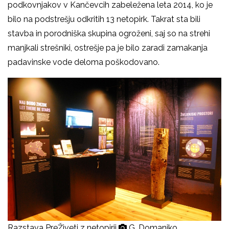
podkovnjakov v Kančevcih zabeležena leta 2014, ko je
bilo na podstrešju odkritih 13 netopirk. Takrat sta bili
stavba in porodniška skupina ogroženi, saj so na strehi
manjkali strešniki, ostrešje pa je bilo zaradi zamakanja
padavinske vode deloma poškodovano.
Razstava PreŽiveti z netopirji
G. Domanjko