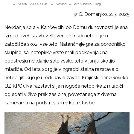
NOVICE&DOGODKI
Novice
Arhiv novic 2025
G. Domanjko, 2. 7. 2025
Nekdanja šola v Kančevcih, ob Domu duhovnosti, je ena
izmed dveh stavb v Sloveniji, ki nudi netopirjem
zatočišče skozi vse leto. Natančneje gre za porodniško
skupino, saj netopirke vrste mali podkovnjak na
podstrešju nekdanje šole vsako leto v juniju skotijo
mladiče. Od leta 2019 je v zgradbi stalna razstava o
netopirjih, ki jo je uredil Javni zavod Krajinski park Goričko
(JZ KPG). Na razstavi si je mogoče netopirke z mladiči
ogledati v živo prek zaslona, povezanega z dvema
kamerama na podstrešju in v kleti stavbe.