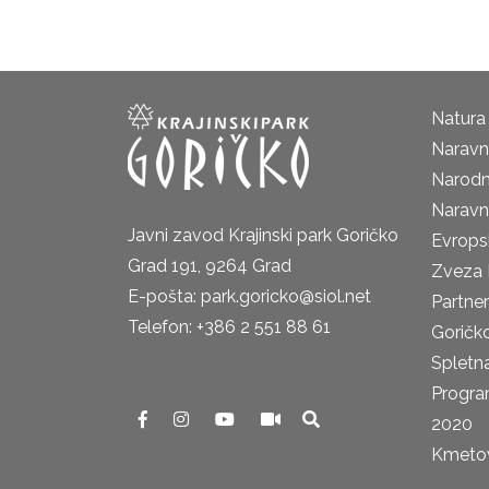
Natura
Naravni
Narodn
Naravn
Javni zavod Krajinski park Goričko
Evrops
Grad 191, 9264 Grad
Zveza 
E-pošta: park.goricko@siol.net
Partne
Telefon: +386 2 551 88 61
Goričk
Spletna
Progra
2020
Kmetova