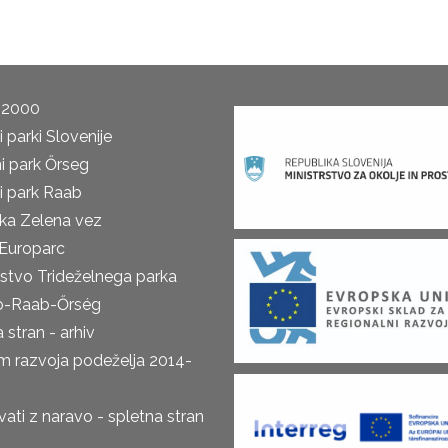
 2000
 parki Slovenije
i park Őrseg
i park Raab
ka Zelena vez
Europarc
rstvo Trideželnega parka
o-Raab-Őrség
 stran - arhiv
m razvoja podeželja 2014-
ti z naravo - spletna stran