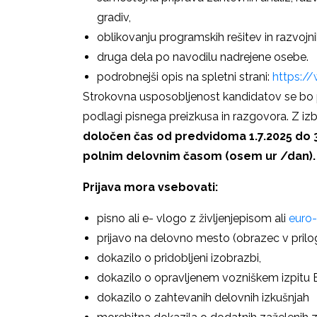
gradiv,
oblikovanju programskih rešitev in razvojni
druga dela po navodilu nadrejene osebe.
podrobnejši opis na spletni strani:
https:/
Strokovna usposobljenost kandidatov se bo 
podlagi pisnega preizkusa in razgovora. Z i
določen čas od predvidoma 1.7.2025 do 3
polnim delovnim časom (osem ur /dan).
Prijava mora vsebovati:
pisno ali e- vlogo z življenjepisom ali
euro
prijavo na delovno mesto (obrazec v prilog
dokazilo o pridobljeni izobrazbi,
dokazilo o opravljenem vozniškem izpitu B
dokazilo o zahtevanih delovnih izkušnjah