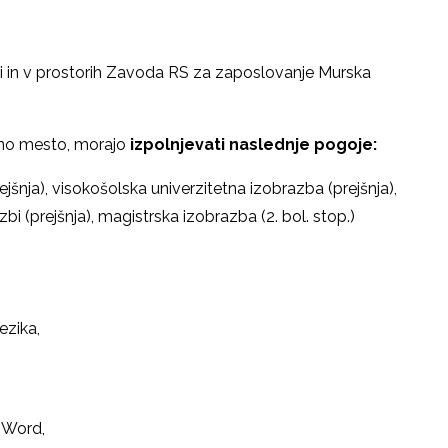
ni in v prostorih Zavoda RS za zaposlovanje Murska
ovno mesto, morajo
izpolnjevati naslednje pogoje:
ejšnja), visokošolska univerzitetna izobrazba (prejšnja),
bi (prejšnja), magistrska izobrazba (2. bol. stop.)
II/
ezika,
 Word,