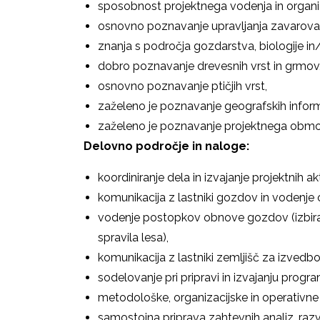
sposobnost projektnega vodenja in organiz
osnovno poznavanje upravljanja zavarova
znanja s področja gozdarstva, biologije in/
dobro poznavanje drevesnih vrst in grmov
osnovno poznavanje ptičjih vrst,
zaželeno je poznavanje geografskih informa
zaželeno je poznavanje projektnega obmo
Delovno področje in naloge:
koordiniranje dela in izvajanje projektnih ak
komunikacija z lastniki gozdov in vodenj
vodenje postopkov obnove gozdov (izbiral
spravila lesa),
komunikacija z lastniki zemljišč za izvedb
sodelovanje pri pripravi in izvajanju progr
metodološke, organizacijske in operativn
samostojna priprava zahtevnih analiz, razvo