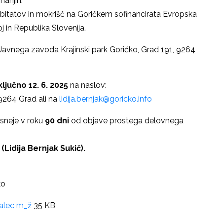
nanjih.
itatov in mokrišč na Goričkem sofinancirata Evropska
j in Republika Slovenija.
 Javnega zavoda Krajinski park Goričko, Grad 191, 9264
ključno 12. 6. 2025
na naslov:
 9264 Grad ali na
lidija.bernjak@goricko.info
asneje v roku
90 dni
od objave prostega delovnega
(Lidija Bernjak Sukič).
ko
valec m_ž
35 KB