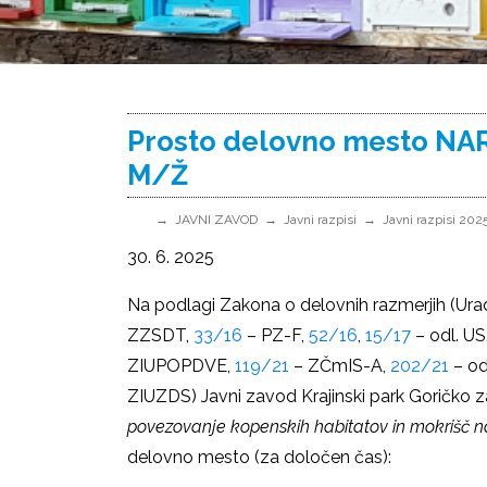
Prosto delovno mesto N
M/Ž
JAVNI ZAVOD
Javni razpisi
Javni razpisi 202
30. 6. 2025
Na podlagi Zakona o delovnih razmerjih (Uradn
ZZSDT,
33/16
– PZ-F,
52/16
,
15/17
– odl. US
ZIUPOPDVE,
119/21
– ZČmIS-A,
202/21
– od
ZIUZDS) Javni zavod Krajinski park Goričko 
povezovanje kopenskih habitatov in mokrišč 
delovno mesto (za določen čas):