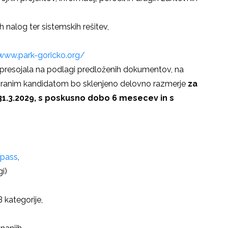
h nalog ter sistemskih rešitev,
/www.park-goricko.org/
presojala na podlagi predloženih dokumentov, na
zbranim kandidatom bo sklenjeno delovno razmerje
za
1.3.2029, s
poskusno dobo 6 mesecev
in s
-pass
,
i)
 kategorije,