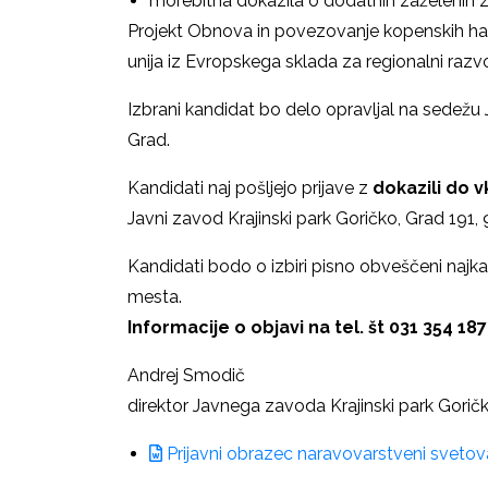
morebitna dokazila o dodatnih zaželenih z
Projekt Obnova in povezovanje kopenskih hab
unija iz Evropskega sklada za regionalni razvo
Izbrani kandidat bo delo opravljal na sedežu
Grad.
Kandidati naj pošljejo prijave z
dokazili do v
Javni zavod Krajinski park Goričko, Grad 191,
Kandidati bodo o izbiri pisno obveščeni najk
mesta.
Informacije o objavi na tel. št 031 354 187 
Andrej Smodič
direktor Javnega zavoda Krajinski park Gorič
Prijavni obrazec naravovarstveni sveto