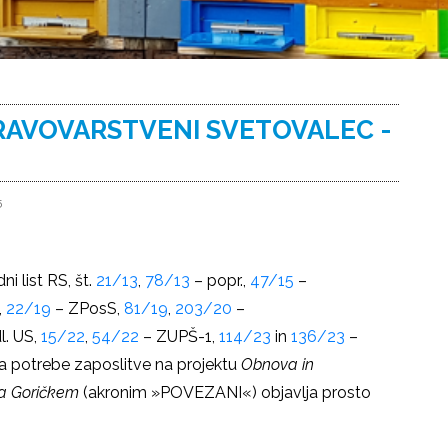
ARAVOVARSTVENI SVETOVALEC -
5
i list RS, št.
21/13
,
78/13
– popr.,
47/15
–
,
22/19
– ZPosS,
81/19
,
203/20
–
l. US,
15/22
,
54/22
– ZUPŠ-1,
114/23
in
136/23
–
za potrebe zaposlitve na projektu
Obnova in
na Goričkem
(akronim »POVEZANI«) objavlja prosto