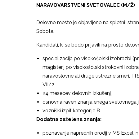
NARAVOVARSTVENI SVETOVALEC (M/Ž)
Delovno mesto je objavljeno na spletni stra
Sobota.
Kandidati, ki se bodo prijavili na prosto del
specializacija po visokošolski izobrazbi (pr
magisterij po visokošolski strokovni izobraz
naravoslovne ali druge ustrezne smeri, TR:
V
24 mesecev delovnih izkušenj,
osnovna raven znanja enega svetovnega j
vozniški izpit kategorije B.
Dodatna zaželena znanja:
poznavanje naprednih orodij v MS Excel in