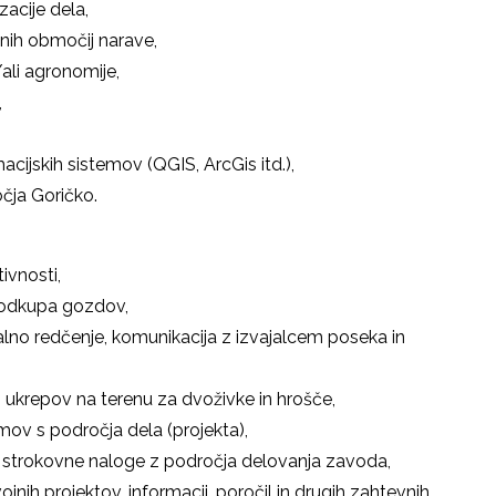
acije dela,
nih območij narave,
ali agronomije,
,
cijskih sistemov (QGIS, ArcGis itd.),
čja Goričko.
tivnosti,
e odkupa gozdov,
no redčenje, komunikacija z izvajalcem poseka in
o ukrepov na terenu za dvoživke in hrošče,
amov s področja dela (projekta),
e strokovne naloge z področja delovanja zavoda,
jnih projektov, informacij, poročil in drugih zahtevnih