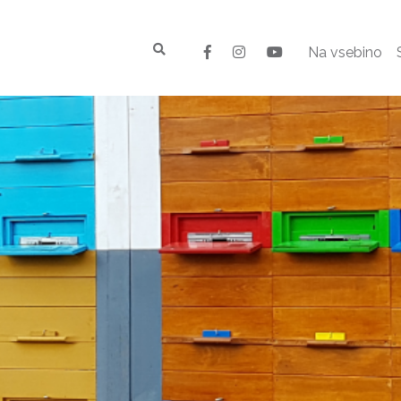
Na vsebino