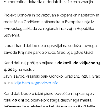
morebitna dokazila o dodatnih zaželenih znanjih.
Projekt Obnova in povezovanje kopenskih habitatov in
mokrišč na Goričkem sofinancirata Evropska unija iz
Evropskega sklada za regionalni razvoj in Republika
Slovenija.
Izbrani kandidat bo delo opravljal na sedežu Javnega
zavoda Krajinski park Goričko, Grad 191, 9264 Grad.
Kandidati naj pošljejo prijave z
dokazili do vključno 15.
4. 2025
na naslov:
Javni zavod Krajinski park Goričko, Grad 191, 9264 Grad
ali na
lidija.bernjak@goricko.info
Kandidati bodo o izbiri pisno obveščeni najkasneje v
roku
90 dni
od objave prostega delovnega mesta.
Informacije o objavi na tel. št 031 354 187 (Lidija