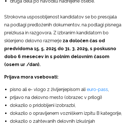
druga dela po navodilu nadrejene osebe.
Strokovna usposobljenost kandidatov se bo presojala
na podlagi predloženih dokumentov, na podlagi pisnega
preizkusa in razgovora. Z izbranim kandidatom bo
sklenjeno delovno razmerje
za določen čas od
predvidoma 15. 5. 2025 do 31. 3. 2029, s
poskusno
dobo 6 mesecev
in s polnim delovnim časom
(osem ur /dan).
Prijava mora vsebovati:
pisno ali e- vlogo z življenjepisom ali
euro-pass
,
prijavo na delovno mesto (obrazec v prilogi)
dokazilo o pridobljeni izobrazbi,
dokazilo o opravljenem vozniškem izpitu B kategorije,
dokazilo o zahtevanih delovnih izkušnjah