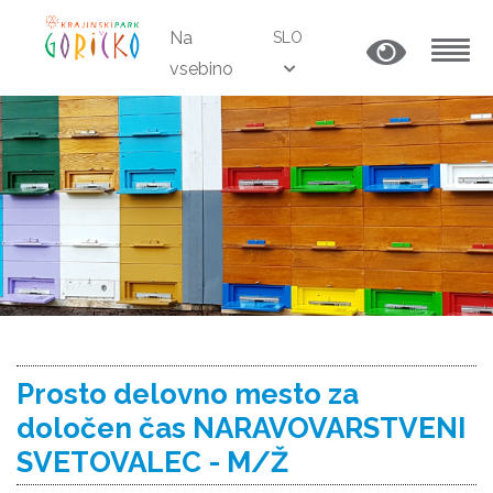
Na
SLO
vsebino
MENU
Prosto delovno mesto za
določen čas NARAVOVARSTVENI
SVETOVALEC - M/Ž