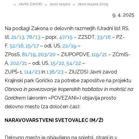
JAVNI ZAVOD
Javni razpisi
Javni razpisi 2025
9. 4. 2025
Na podlagi Zakona o delovnih razmerjih (Uradni list RS,
št.
21/13
,
78/13
– popr.,
47/15
– ZZSDT,
33/16
– PZ-
F,
52/16
,
15/17
– odl. US,
22/19
–
ZPosS,
81/19
,
203/20
– ZIUPOPDVE,
119/21
– ZČmIS-
A,
202/21
– odl. US,
15/22
,
54/22
–
ZUPŠ-1,
114/23
in
136/23
– ZIUZDS) Javni zavod
Krajinski park Goričko za potrebe zaposlitve na projektu
Obnova in povezovanje kopenskih habitatov in mokrišč na
Goričkem
(akronim »POVEZANI«) objavlja prosto
delovno mesto (za določen čas):
NARAVOVARSTVENI SVETOVALEC (M/Ž)
Delovno mesto je objavljeno na spletni strani in v