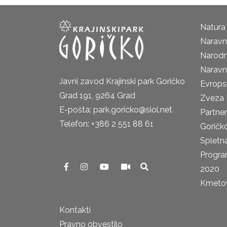
Natura
Naravni
Narodn
Naravn
Javni zavod Krajinski park Goričko
Evrops
Grad 191, 9264 Grad
Zveza 
E-pošta: park.goricko@siol.net
Partne
Telefon: +386 2 551 88 61
Goričk
Spletna
Progra
2020
Kmetova
Kontakti
Pravno obvestilo