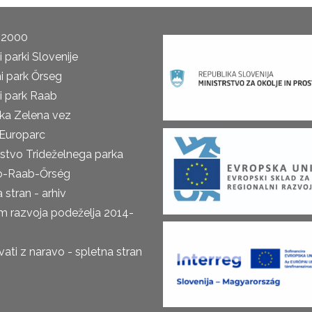
 2000
 parki Slovenije
i park Őrseg
i park Raab
ka Zelena vez
Europarc
rstvo Trideželnega parka
o-Raab-Őrség
 stran - arhiv
m razvoja podeželja 2014-
ti z naravo - spletna stran