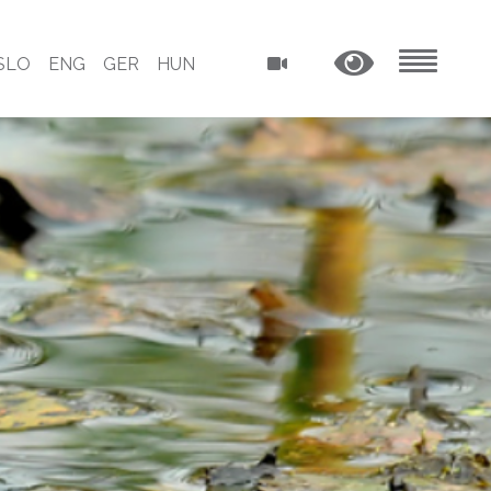
SLO
ENG
GER
HUN
MENU