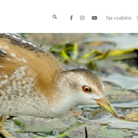
Na vsebino