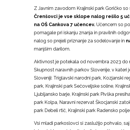
Z Javnim zavodom Krajinski park Goričko so 
Črenšovci je vse sklope nalog rešilo 5 uč
na OŠ Cankova 7 učencev.
Učencem so poma
pomagale pri iskanju znanja in pravilnih odgov
nalog so prejeli priznanje za sodelovanje in
n
manjšim darilom.
Aktivnost je potekala od novembra 2023 do ma
Skupnost naravnih parkov Slovenije, v kateri
Sloveniji: Triglavski narodni park, Kozjanski re
park, Krajinski park Sečoveljske soline, Krajins
Ljubljansko barje, Krajinski park Pivška presiha
park Kolpa, Naravni rezervat Škocjanski zatok, K
park Debeli rtič, Krajinski park Radensko polje 
Vsi mladi parkoslovci si zaslužijo pohvalo, sa