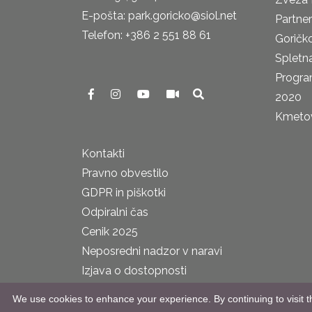
E-pošta: park.goricko@siol.net
Partne
Telefon: +386 2 551 88 61
Goričk
Spletna
Progra
2020
Kmetova
Kontakti
Pravno obvestilo
GDPR in piškotki
Odpiralni čas
Cenik 2025
Neposredni nadzor v naravi
Izjava o dostopnosti
We use cookies to enhance your experience. By continuing to visit th