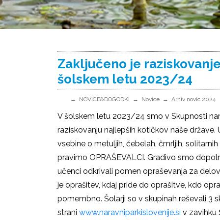
Zaključeno je raziskovanje
šolskem letu 2023/24
NOVICE&DOGODKI
Novice
Arhiv novic 2024
V šolskem letu 2023/24 smo v Skupnosti nara
raziskovanju najlepših kotičkov naše države. 
vsebine o metuljih, čebelah, čmrljih, solitarni
pravimo OPRAŠEVALCI. Gradivo smo dopolnil
učenci odkrivali pomen opraševanja za delova
je oprašitev, kdaj pride do oprašitve, kdo opr
pomembno. Šolarji so v skupinah reševali 3 skl
strani
www.naravniparkislovenije.si
v zavihku Š