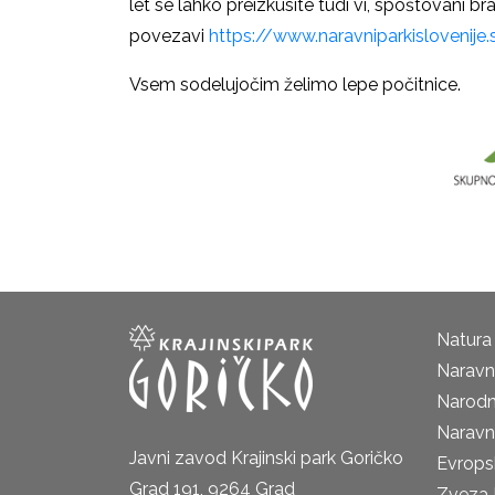
let se lahko preizkusite tudi vi, spoštovani bra
povezavi
https://www.naravniparkislovenije.
Vsem sodelujočim želimo lepe počitnice.
Natura
Naravni
Narodn
Naravn
Javni zavod Krajinski park Goričko
Evrops
Grad 191, 9264 Grad
Zveza 