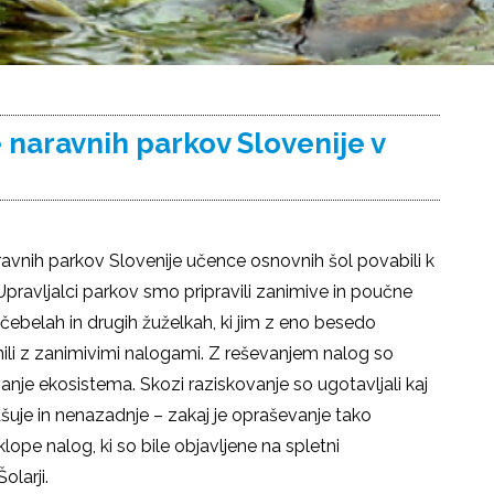
 naravnih parkov Slovenije v
vnih parkov Slovenije učence osnovnih šol povabili k
Upravljalci parkov smo pripravili zanimive in poučne
h čebelah in drugih žuželkah, ki jim z eno besedo
i z zanimivimi nalogami. Z reševanjem nalog so
nje ekosistema. Skozi raziskovanje so ugotavljali kaj
ašuje in nenazadnje – zakaj je opraševanje tako
ope nalog, ki so bile objavljene na spletni
olarji.