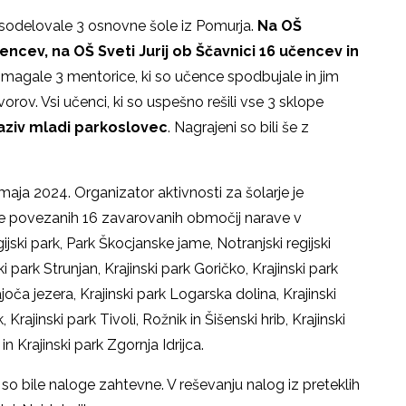
sodelovale 3 osnovne šole iz Pomurja.
Na OŠ
encev, na OŠ Sveti Jurij ob Ščavnici 16 učencev in
gale 3 mentorice, ki so učence spodbujale in jim
orov. Vsi učenci, ki so uspešno rešili vse 3 sklope
aziv mladi parkoslovec
. Nagrajeni so bili še z
ja 2024. Organizator aktivnosti za šolarje je
 je povezanih 16 zavarovanih območij narave v
gijski park, Park Škocjanske jame, Notranjski regijski
ki park Strunjan, Krajinski park Goričko, Krajinski park
joča jezera, Krajinski park Logarska dolina, Krajinski
rajinski park Tivoli, Rožnik in Šišenski hrib, Krajinski
in Krajinski park Zgornja Idrijca.
j so bile naloge zahtevne. V reševanju nalog iz preteklih