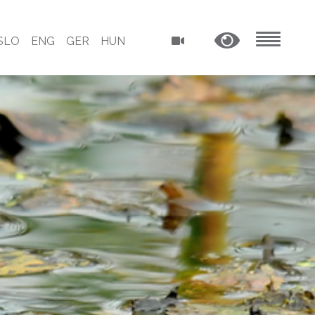
SLO
ENG
GER
HUN
MENU