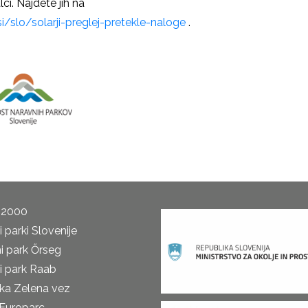
lci. Najdete jih na
si/slo/solarji-preglej-pretekle-naloge
.
 2000
 parki Slovenije
i park Őrseg
i park Raab
ka Zelena vez
Europarc