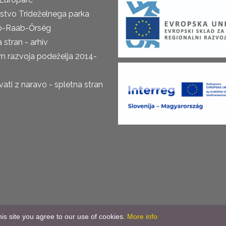
rstvo Trideželnega parka
o-Raab-Őrség
 stran - arhiv
m razvoja podeželja 2014-
ti z naravo - spletna stran
is site you agree to our use of cookies.
More info