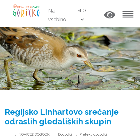
Na
SLO
vsebino
MENU
Regijsko Linhartovo srečanje
odraslih gledaliških skupin
NOVICE&DOGODKI
Dogodki
Pretekli dogodki