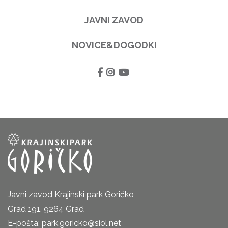
JAVNI ZAVOD
NOVICE&DOGODKI
Javni zavod Krajinski park Goričko
Grad 191, 9264 Grad
E-pošta: park.goricko@siol.net