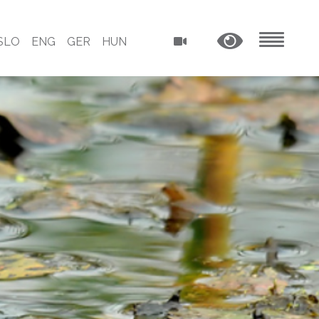
SLO
ENG
GER
HUN
MENU