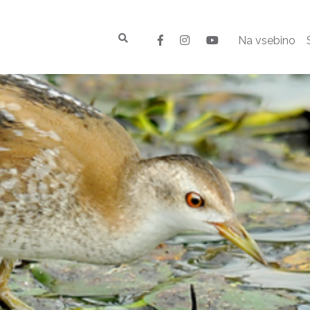
Na vsebino