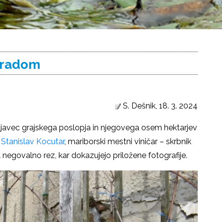
gradom
S. Dešnik, 18. 3. 2024
avljavec grajskega poslopja in njegovega osem hektarjev
l
Stanislav Kocutar
, mariborski mestni viničar – skrbnik
l negovalno rez, kar dokazujejo priložene fotografije.