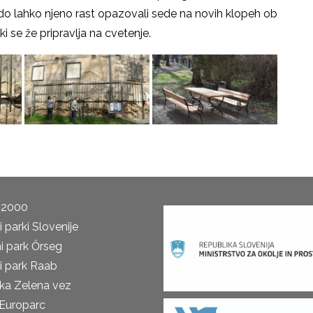
do lahko njeno rast opazovali sede na novih klopeh ob
i se že pripravlja na cvetenje.
 2000
 parki Slovenije
i park Őrseg
i park Raab
ka Zelena vez
Europarc