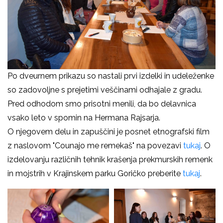
Po dveurnem prikazu so nastali prvi izdelki in udeleženke
so zadovoljne s prejetimi veščinami odhajale z gradu.
Pred odhodom smo prisotni menili, da bo delavnica
vsako leto v spomin na Hermana Rajsarja.
O njegovem delu in zapuščini je posnet etnografski film
z naslovom "Counajo me remekaš" na povezavi
tukaj
. O
izdelovanju različnih tehnik krašenja prekmurskih remenk
in mojstrih v Krajinskem parku Goričko preberite
tukaj
.