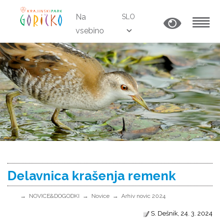
Na
SLO
vsebino
MENU
Delavnica krašenja remenk
NOVICE&DOGODKI
Novice
Arhiv novic 2024
S. Dešnik, 24. 3. 2024