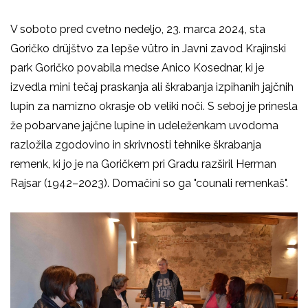
V soboto pred cvetno nedeljo, 23. marca 2024, sta
Goričko drüjštvo za lepše vütro in
Javni zavod Krajinski
park Goričko
povabila medse Anico Kosednar, ki je
izvedla mini tečaj praskanja ali škrabanja izpihanih jajčnih
lupin za namizno okrasje ob veliki noči. S seboj je prinesla
že pobarvane jajčne lupine in udeleženkam uvodoma
razložila zgodovino in skrivnosti tehnike škrabanja
remenk, ki jo je na Goričkem pri Gradu razširil Herman
Rajsar (1942–2023). Domačini so ga "counali remenkaš".