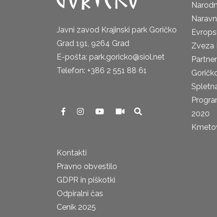
Narodn
Naravn
Javni zavod Krajinski park Goričko
Evrops
Grad 191, 9264 Grad
Zveza 
E-pošta: park.goricko@siol.net
Partne
Telefon: +386 2 551 88 61
Goričk
Spletna
Progra
2020
Kmetova
Kontakti
Pravno obvestilo
GDPR in piškotki
Odpiralni čas
Cenik 2025