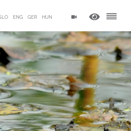
SLO
ENG
GER
HUN
MENU