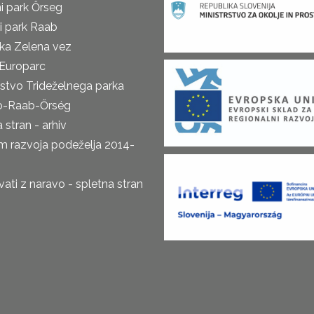
i park Őrseg
i park Raab
ka Zelena vez
Europarc
rstvo Trideželnega parka
o-Raab-Őrség
 stran - arhiv
m razvoja podeželja 2014-
ti z naravo - spletna stran