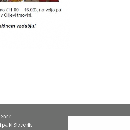
 2000
 parki Slovenije