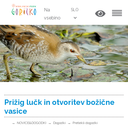
Na
SLO
vsebino
MENU
Prižig lučk in otvoritev božične
vasice
NOVICE&DOGODKI
Dogodki
Pretekli dogodki