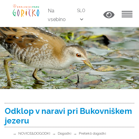
Na
SLO
vsebino
MENU
Odklop v naravi pri Bukovniškem
jezeru
NOVICE&DOGODKI
Dogodki
Pretekli dogodki