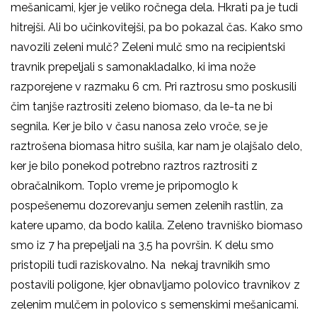
mešanicami, kjer je veliko ročnega dela. Hkrati pa je tudi
hitrejši. Ali bo učinkovitejši, pa bo pokazal čas. Kako smo
navozili zeleni mulč? Zeleni mulč smo na recipientski
travnik prepeljali s samonakladalko, ki ima nože
razporejene v razmaku 6 cm. Pri raztrosu smo poskusili
čim tanjše raztrositi zeleno biomaso, da le-ta ne bi
segnila. Ker je bilo v času nanosa zelo vroče, se je
raztrošena biomasa hitro sušila, kar nam je olajšalo delo,
ker je bilo ponekod potrebno raztros raztrositi z
obračalnikom. Toplo vreme je pripomoglo k
pospešenemu dozorevanju semen zelenih rastlin, za
katere upamo, da bodo kalila. Zeleno travniško biomaso
smo iz 7 ha prepeljali na 3,5 ha površin. K delu smo
pristopili tudi raziskovalno. Na nekaj travnikih smo
postavili poligone, kjer obnavljamo polovico travnikov z
zelenim mulčem in polovico s semenskimi mešanicami.