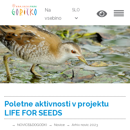
Na
SLO
vsebino
MENU
Poletne aktivnosti v projektu
LIFE FOR SEEDS
NOVICE&DOGODKI
Novice
Arhiv novic 2023