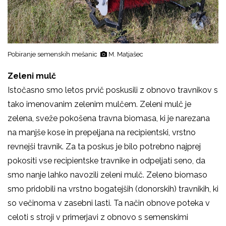
Pobiranje semenskih mešanic
M. Matjašec
Zeleni mulč
Istočasno smo letos prvič poskusili z obnovo travnikov s
tako imenovanim zelenim mulčem. Zeleni mulč je
zelena, sveže pokošena travna biomasa, ki je narezana
na manjše kose in prepeljana na recipientski, vrstno
revnejši travnik. Za ta poskus je bilo potrebno najprej
pokositi vse recipientske travnike in odpeljati seno, da
smo nanje lahko navozili zeleni mulč. Zeleno biomaso
smo pridobili na vrstno bogatejših (donorskih) travnikih, ki
so večinoma v zasebni lasti. Ta način obnove poteka v
celoti s stroji v primerjavi z obnovo s semenskimi