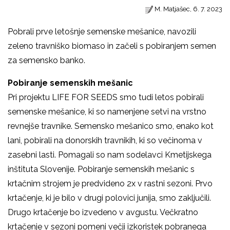
M. Matjašec, 6. 7. 2023
Pobrali prve letošnje semenske mešanice, navozili
zeleno travniško biomaso in začeli s pobiranjem semen
za semensko banko.
Pobiranje semenskih mešanic
Pri projektu LIFE FOR SEEDS smo tudi letos pobirali
semenske mešanice, ki so namenjene setvi na vrstno
revnejše travnike. Semensko mešanico smo, enako kot
lani, pobirali na donorskih travnikih, ki so večinoma v
zasebni lasti. Pomagali so nam sodelavci Kmetijskega
inštituta Slovenije. Pobiranje semenskih mešanic s
krtačnim strojem je predvideno 2x v rastni sezoni. Prvo
krtačenje, ki je bilo v drugi polovici junija, smo zaključili.
Drugo krtačenje bo izvedeno v avgustu. Večkratno
krtačenje v sezoni pomeni večji izkoristek pobranega