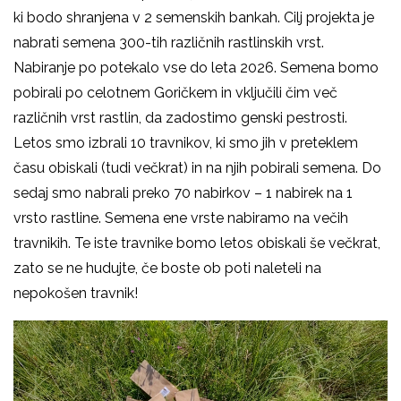
ki bodo shranjena v 2 semenskih bankah. Cilj projekta je
nabrati semena 300-tih različnih rastlinskih vrst.
Nabiranje po potekalo vse do leta 2026. Semena bomo
pobirali po celotnem Goričkem in vključili čim več
različnih vrst rastlin, da zadostimo genski pestrosti.
Letos smo izbrali 10 travnikov, ki smo jih v preteklem
času obiskali (tudi večkrat) in na njih pobirali semena. Do
sedaj smo nabrali preko 70 nabirkov – 1 nabirek na 1
vrsto rastline. Semena ene vrste nabiramo na večih
travnikih. Te iste travnike bomo letos obiskali še večkrat,
zato se ne hudujte, če boste ob poti naleteli na
nepokošen travnik!