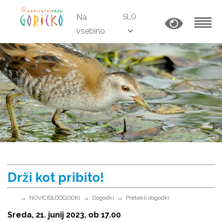
Na
SLO
vsebino
MENU
Drži kot pribito!
NOVICE&DOGODKI
Dogodki
Pretekli dogodki
Sreda, 21. junij 2023, ob 17.00