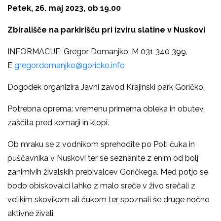
Petek, 26. maj 2023, ob 19.00
Zbirališče na parkirišču pri izviru slatine v Nuskovi
INFORMACIJE: Gregor Domanjko, M 031 340 399,
E
gregor.domanjko@goricko.info
Dogodek organizira Javni zavod Krajinski park Goričko.
Potrebna oprema: vremenu primerna obleka in obutev,
zaščita pred komarji in klopi.
Ob mraku se z vodnikom sprehodite po Poti čuka in
puščavnika v Nuskovi ter se seznanite z enim od bolj
zanimivih živalskih prebivalcev Goričkega. Med potjo se
bodo obiskovalci lahko z malo sreče v živo srečali z
velikim skovikom ali čukom ter spoznali še druge nočno
aktivne živali.