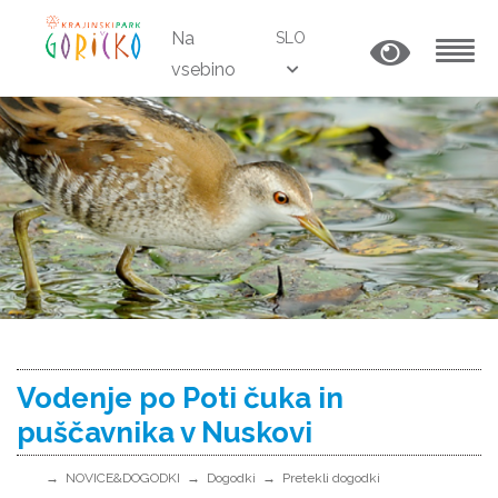
Na
SLO
vsebino
MENU
Vodenje po Poti čuka in
puščavnika v Nuskovi
NOVICE&DOGODKI
Dogodki
Pretekli dogodki