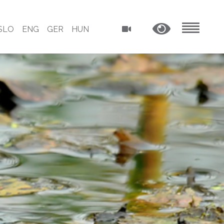
SLO
ENG
GER
HUN
MENU