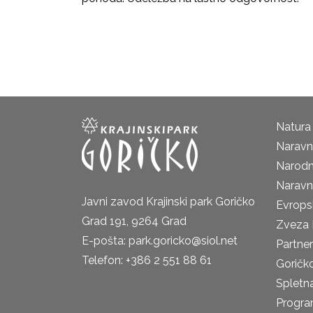
Natura
Naravni
Narodn
Naravn
Javni zavod Krajinski park Goričko
Evrops
Grad 191, 9264 Grad
Zveza 
E-pošta: park.goricko@siol.net
Partne
Telefon: +386 2 551 88 61
Goričk
Spletna
Progra