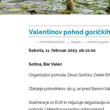
Valentinov pohod gorički
NOVICE&DOGODKI
Dogodki
Pretekli dogodki
Sobota, 11. februar 2023, ob 10.00
Sotina, Bar Valec
Organizator pohoda: Okusi Goričko Zeleni R
Zbiranje pohodnikov ob 9. uri pred Barom Val
Startnina je 10 EUR in vključuje degustacijo l
pohoda. Udeležba na lastno odgovornost.