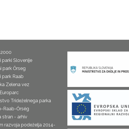
 2000
 parki Slovenije
i park Őrseg
i park Raab
ka Zelena vez
Europarc
rstvo Trideželnega parka
o-Raab-Őrség
 stran - arhiv
m razvoja podeželja 2014-