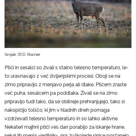
Srnjak
D. Rocner
Ptiči in sesalci so živali s stalno telesno temperaturo, le-
to uravnavajo z več življenjskimi procesi. Oboji se na
zimo pripravijo z menjavo perja ali dlake. Ptičem zraste
več puha, sesalcem pa poddlaka. Živali se na zimo
pripravijo tudi tako, da se obilneje prehranjujejo, tako si
nakopičijo tolščo, ki jim v hladnih dneh pomaga
vzdrževati telesno temperaturo in so lahko aktivne.
Nekateri majhni ptiči ves dan porabijo za iskanje hrane,
nekaj jih menja »jedilnik«, npr. žužkojede sinice postanejo