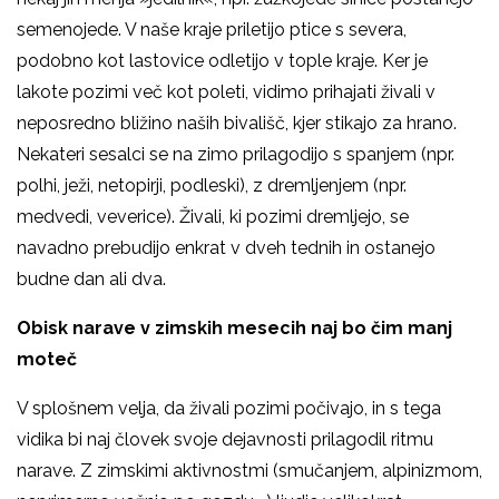
semenojede. V naše kraje priletijo ptice s severa,
podobno kot lastovice odletijo v tople kraje. Ker je
lakote pozimi več kot poleti, vidimo prihajati živali v
neposredno bližino naših bivališč, kjer stikajo za hrano.
Nekateri sesalci se na zimo prilagodijo s spanjem (npr.
polhi, ježi, netopirji, podleski), z dremljenjem (npr.
medvedi, veverice). Živali, ki pozimi dremljejo, se
navadno prebudijo enkrat v dveh tednih in ostanejo
budne dan ali dva.
Obisk narave v zimskih mesecih naj bo čim manj
moteč
V splošnem velja, da živali pozimi počivajo, in s tega
vidika bi naj človek svoje dejavnosti prilagodil ritmu
narave. Z zimskimi aktivnostmi (smučanjem, alpinizmom,