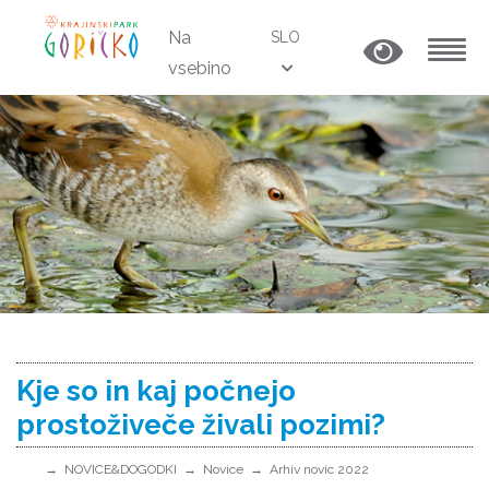
Na
SLO
vsebino
MENU
Kje so in kaj počnejo
prostoživeče živali pozimi?
NOVICE&DOGODKI
Novice
Arhiv novic 2022