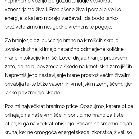
neprimerno vožnjo po gozdu …) ljudje velikokrat
vznemirjamo živali. Preplašene živali porabijo veliko
energije, s katero morajo varčevati, da bodo lahko
preživele zimo in neugodne vremenske pogoje.
Za hranjenje oz. puščanje hrane na krmiščih skrbijo
lovske družine, ki imajo natančno odmerjene količine
hrane in lokacije krmišč. Lovci divjad hranijo predvsem
zato, da ne bi povzročala škode na kmetijskih zemljiščih.
Nepremišljeno nastavljanje hrane prostoživečim živalim
privablja le-te bliže vasem in kmetijskim zemljiščem, kjer
lahko povzročajo škodo.
Pozimi največkrat hranimo ptice. Opazujmo, katere ptice
prihajajo na naše krmišče in ponudimo hrano za tiste
ptice, ki ga največkrat obiščejo. Pticam ne smemo dajati
kruha, ker ne omogoča energetskega izkoristka, živali so