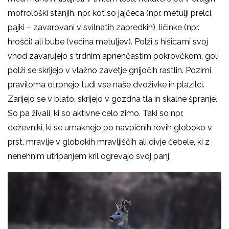
mofrološki stanjih, npr. kot so jajčeca (npr. metulji prelci,
pajki – zavarovani v svilnatih zapredkih), ličinke (npr.
hrošči) ali bube (večina metuljev). Polži s hišicami svoj
vhod zavarujejo s trdnim apnenčastim pokrovčkom, goli
polži se skrijejo v vlažno zavetje gnijočih rastlin. Pozimi
praviloma otrpnejo tudi vse naše dvoživke in plazilci.
Zarijejo se v blato, skrijejo v gozdna tla in skalne špranje.
So pa živali, ki so aktivne celo zimo. Taki so npr.
deževniki, ki se umaknejo po navpičnih rovih globoko v
prst, mravlje v globokih mravljiščih ali divje čebele, ki z
nenehnim utripanjem kril ogrevajo svoj panj.