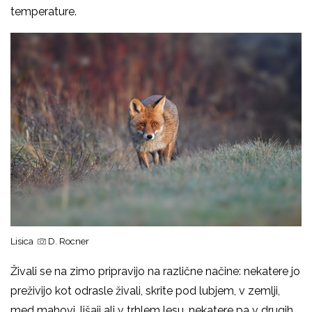
temperature.
Lisica
D. Rocner
Živali se na zimo pripravijo na različne načine: nekatere jo
preživijo kot odrasle živali, skrite pod lubjem, v zemlji,
med mahovi, lišaji ali v trhlem lesu, nekatere pa v drugih