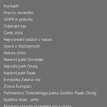
Kontakti
Pravno obvestilo
GDPR in piškotki
Odpiralni čas
Cenik 2025
Neposredni nadzor v naravi
Izjava o dostopnosti
Natura 2000
Naravni parki Slovenije
Narodni park Őrseg
Naravni park Raab
Evropska Zelena vez
Zveza Europarc
Partnerstvo Trideželnega parka Goričko-Raab-Őrség
Spletna stran - arhiv
Program razvoja podeželja 2014-2020