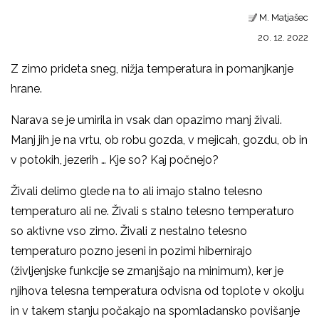
M. Matjašec
20. 12. 2022
Z zimo prideta sneg, nižja temperatura in pomanjkanje
hrane.
Narava se je umirila in vsak dan opazimo manj živali.
Manj jih je na vrtu, ob robu gozda, v mejicah, gozdu, ob in
v potokih, jezerih … Kje so? Kaj počnejo?
Živali delimo glede na to ali imajo stalno telesno
temperaturo ali ne. Živali s stalno telesno temperaturo
so aktivne vso zimo. Živali z nestalno telesno
temperaturo pozno jeseni in pozimi hibernirajo
(življenjske funkcije se zmanjšajo na minimum), ker je
njihova telesna temperatura odvisna od toplote v okolju
in v takem stanju počakajo na spomladansko povišanje