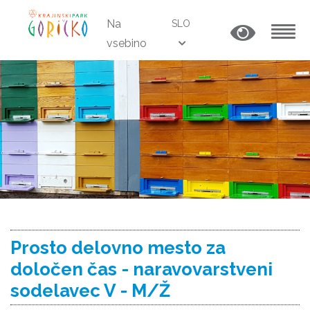
Na
SLO
vsebino
MENU
Prosto delovno mesto za
določen čas - naravovarstveni
sodelavec V - M/Ž