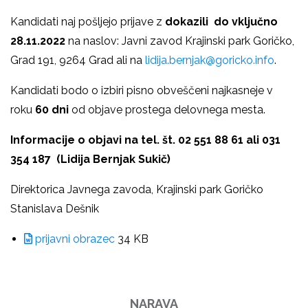
Kandidati naj pošljejo prijave z
dokazili do vključno
28.11.2022
na naslov: Javni zavod Krajinski park Goričko,
Grad 191, 9264 Grad ali na
lidija.bernjak@goricko.info
.
Kandidati bodo o izbiri pisno obveščeni najkasneje v
roku
60 dni
od objave prostega delovnega mesta.
Informacije o objavi na tel. št. 02 551 88 61 ali 031
354 187 (Lidija Bernjak Sukič)
Direktorica Javnega zavoda, Krajinski park Goričko
Stanislava Dešnik
prijavni obrazec
34 KB
NARAVA