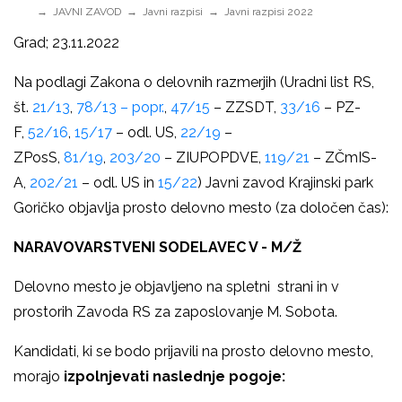
JAVNI ZAVOD
Javni razpisi
Javni razpisi 2022
Grad; 23.11.2022
Na podlagi Zakona o delovnih razmerjih (Uradni list RS,
št.
21/13
,
78/13 – popr.
,
47/15
– ZZSDT,
33/16
– PZ-
F,
52/16
,
15/17
– odl. US,
22/19
–
ZPosS,
81/19
,
203/20
– ZIUPOPDVE,
119/21
– ZČmIS-
A,
202/21
– odl. US in
15/22
) Javni zavod Krajinski park
Goričko objavlja prosto delovno mesto (za določen čas):
NARAVOVARSTVENI SODELAVEC V - M/Ž
Delovno mesto je objavljeno na spletni strani in v
prostorih Zavoda RS za zaposlovanje M. Sobota.
Kandidati, ki se bodo prijavili na prosto delovno mesto,
morajo
izpolnjevati naslednje pogoje: