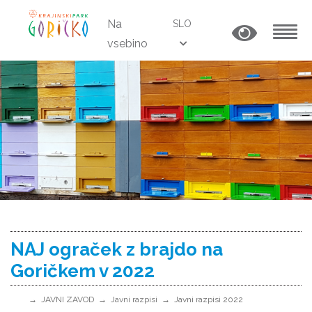
Na
SLO
vsebino
MENU
NAJ ograček z brajdo na
Goričkem v 2022
JAVNI ZAVOD
Javni razpisi
Javni razpisi 2022