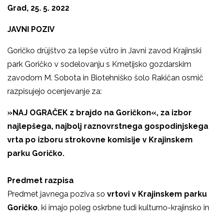
Grad, 25. 5. 2022
JAVNI POZIV
Goričko drüjštvo za lepše vütro in Javni zavod Krajinski
park Goričko v sodelovanju s Kmetijsko gozdarskim
zavodom M. Sobota in Biotehniško šolo Rakičan osmič
razpisujejo ocenjevanje za:
»NAJ OGRAČEK z brajdo na Goričkon«, za izbor
najlepšega, najbolj raznovrstnega gospodinjskega
vrta po izboru strokovne komisije v Krajinskem
parku Goričko.
Predmet razpisa
Predmet javnega poziva so
vrtovi
v Krajinskem parku
Goričko
, ki imajo poleg oskrbne tudi kulturno-krajinsko in