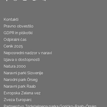
Kontakti
Pravno obvestilo
GDPR in piškotki
Odpiralni čas
Cenik 2025
Neposredni nadzor v naravi
Izjava o dostopnosti
Natura 2000
Naravni parki Slovenije
Narodni park Őrseg
Naravni park Raab
Evropska Zelena vez
Zveza Europarc
Partnerstvo Trideželnega parka Goričko-Raab-Őrség