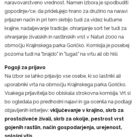
naravovarstveno vrednost. Namen izbora je spodbuditi
gopodinje/ce, da pridelujejo hrano za družino na naravi
prijazen način in pri tem skrbijo tudi za videz kulturne
krajine, nadaljevanje tradicije, ohranjanje sort ter tudi za
ohranjanje živalskih in rastlinskih vrst v Naturi 2000 na
območju Krajinskega parka Goričko. Komisija je posebej
pozorna tudi na "brajdo" in "lugaš" na vrtu ali ob hiši.
Pogoji za prijavo
Na izbor se lahko prijavijo vse osebe, ki so lastniki ali
uporabniki vrta na območju Krajinskega parka Goričko.
Vsakega prijavitelja bo obiskala strokovna komisija. Vrt si
bo ogledala po predhodni najavi in ga ocenila na podlagi
objavljenih kriterijev:
vključevanje v krajino, skrb za
prostoživeče živali, skrb za okolje, pestrost vrst
gojenih rastlin, način gospodarjenja, urejenost,
splošni vtis.