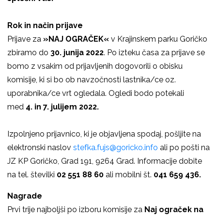
Rok in način prijave
Prijave za
»NAJ OGRAČEK«
v Krajinskem parku Goričko
zbiramo do
30. junija 2022
. Po izteku časa za prijave se
bomo z vsakim od prijavljenih dogovorili o obisku
komisije, ki si bo ob navzočnosti lastnika/ce oz.
uporabnika/ce vrt ogledala. Ogledi bodo potekali
med
4. in 7. julijem 2022.
Izpolnjeno prijavnico, ki je objavljena spodaj, pošljite na
elektronski naslov
stefka.fujs@goricko.info
ali po pošti na
JZ KP Goričko, Grad 191, 9264 Grad. Informacije dobite
na tel. številki
02 551 88 60
ali mobilni št.
041 659 436.
Nagrade
Prvi trije najboljši po izboru komisije za
Naj ograček na