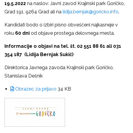
19.5.2022
na naslov: Javni zavod Krajinski park Goričko,
Grad 191, 9264 Grad ali na
lidija.bernjak@goricko.info
.
Kandidati bodo o izbiri pisno obveščeni najkasneje v
roku
60 dni
od objave prostega delovnega mesta.
Informacije o objavi na tel. št. 02 551 88 61 ali 031
354 187 (Lidija Bernjak Sukič)
Direktorica Javnega zavoda Krajinski park Goričko,
Stanislava Dešnik
Obrazec za prijavo
34 KB