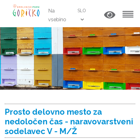
Na
SLO
vsebino
MENU
Prosto delovno mesto za
nedoločen čas - naravovarstveni
sodelavec V - M/Ž