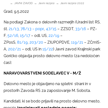
JAVNI ZAVOD
Javni razpisi
Javni razpisi 2022
Grad, 9.5.2022
Na podlagi Zakona o delovnih razmerjih (Uradni list RS,
št.
21/13
,
78/13 – popr.
,
47/15
– ZZSDT,
33/16
– PZ-
F,
52/16
,
15/17
– odl. US,
22/19
–
ZPosS,
81/19
,
203/20
– ZIUPOPDVE,
119/21
– ZČmIS-
A,
202/21
– odl. US in
15/22
) Javni zavod Krajinski park
Goričko objavlja prosto delovno mesto (za nedoločen
čas):
NARAVOVARSTVENI SODELAVEC V - M/Ž
Delovno mesto je objavljeno na spletni strani in v
prostorih Zavoda RS za zaposlovanje M. Sobota.
Kandidati, ki se bodo prijavili na prosto delovno mesto,
morajo
izpolnjevati naslednje pogoje: