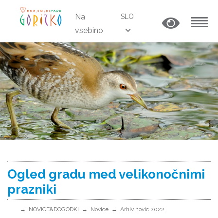
Na
SLO
vsebino
MENU
Ogled gradu med velikonočnimi
prazniki
NOVICE&DOGODKI
Novice
Arhiv novic 2022